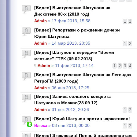
[Видео] Выступление Шатунова на
Дискотеке 80-х (2010 год)
Admin
» 17 фев 2013, 15:58
1
2
[Видео] Репортажи о рождении дочери
Юрия Шатунова
Admin
» 14 мар 2013, 20:35
1
2
[Видео] Шатунов в передаче "Время
местное" ГТРК (09.02.2013)
Admin
» 11 фев 2013, 17:14
1
2
3
4
[Видео] Выступление Шатунова на Легендах
РетроFM (2009 года)
Admin
» 06 янв 2013, 17:25
[Видео] Запись сольного концерта
Шатунова в Москве(28.09.12)
Admin
» 31 дек 2012, 20:36
1
2
[Видео] Юрий Шатунов против наркотиков!
Илюха
» 03 янв 2013, 00:00
1
2
[Видео] Эксклюзив! Полный видеорепортаж