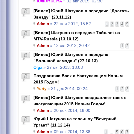
ЮлияYULIYA
» 02 авг 2015, 02:30
[Видео] Юрий Шатунов в передаче "Достать
Звезду" (23.11.12)
Admin
» 22 ноя 2012, 15:52
1
2
3
4
5
[Видео] Шатунов в передаче Тайн.net на
MTV-Russia (13.10.12)
Admin
» 13 окт 2012, 20:42
1
2
[Видео] Юрий Шатунов в передаче
"Большой чемодан" (27.10.13)
Olga
» 27 окт 2013, 18:03
Поздравляю Всех с Наступающим Новым
2015 Годом!
Yuriy
» 31 дек 2014, 00:24
1
2
3
[Видео] Юрий Шатунов поздравляет всех с
наступающим 2015 Новым Годом!
Admin
» 20 дек 2014, 18:00
Юрий Шатунов на теле-шоу "Вечерний
Ургант" (11.12.14)
Admin
» 09 дек 2014, 13:38
1
...
5
6
7