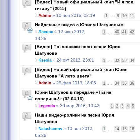
[Видео] Новый официальный клип "И я под
гитару" (2015)
Admin
» 10 ноя 2015, 02:19
1
...
9
10
11
Найденные видео с Юрием Шатуновым
Лленок
» 12 июл 2012,
1
...
40
41
42
18:35
[Видео] Поклонники поют песни Юрия
Шатунова
Ksenia
» 24 окт 2013, 23:01
1
...
32
33
34
[Видео] Новый официальный клип Юрия
Шатунова "А лето цвета"
Admin
» 25 фев 2013, 18:03
1
...
34
35
36
Юрий Шатунов в передаче «Ты не
поверишь!» (02.04.16)
Legenda
» 30 мар 2016, 10:42
1
2
3
4
5
Наши видео-ролики на песни Юрия
Шатунова
Natashamnv
» 10 ноя 2012,
1
...
14
15
16
05:26