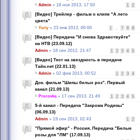
Admin
» 18 ноя 2013, 17:50
1
2
[Видео] Трейлер - фильм о клипе "А лето
цвета"
Yuriy
» 23 янв 2013, 00:00
1
...
7
8
9
[Видео] Передача "И снова Здравствуйте"
на НТВ (23.09.12)
Admin
» 18 сен 2012, 21:47
1
2
3
4
5
[Видео] Тест на звездность в передаче
Тайн.net (22.01.13)
Admin
» 02 фев 2013, 00:52
1
2
3
4
Док. фильм "Шипы белых роз". Первый
канал (21.09.13)
Procovka
» 17 сен 2013, 21:49
1
2
3
4
5
5-й канал - Передача "Закрома Родины"
(06.09.13)
Admin
» 19 сен 2013, 02:43
1
2
"Прямой эфир" - Россия. Передача "Белые
розы для "ЛМ" (17.09.13)