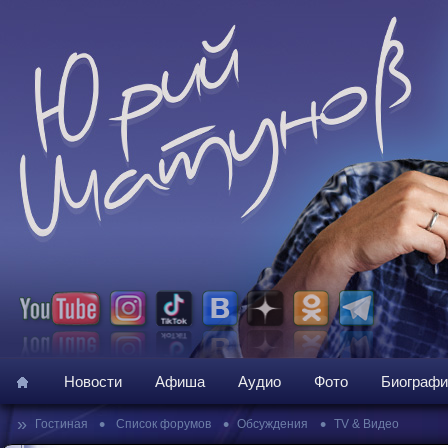
Новости
Афиша
Аудио
Фото
Биографи
»
•
•
•
Гостиная
Список форумов
Обсуждения
TV & Видео