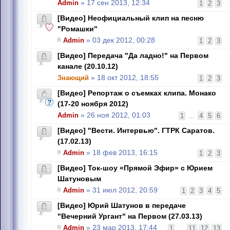
Admin
» 17 сен 2013, 12:34
1
2
3
[Видео] Неофициальный клип на песню
"Ромашки"
Admin
» 03 дек 2012, 00:28
1
2
3
[Видео] Передача "Да ладно!" на Первом
канале (20.10.12)
Знающий
» 18 окт 2012, 18:55
1
2
3
[Видео] Репортаж о съемках клипа. Монако
(17-20 ноября 2012)
Admin
» 26 ноя 2012, 01:03
1
...
4
5
6
[Видео] "Вести. Интервью". ГТРК Саратов.
(17.02.13)
Admin
» 18 фев 2013, 16:15
1
2
3
[Видео] Ток-шоу «Прямой Эфир» c Юрием
Шатуновым
Admin
» 31 июл 2012, 20:59
1
2
3
4
5
[Видео] Юрий Шатунов в передаче
"Вечерний Ургант" на Первом (27.03.13)
Admin
» 23 мар 2013, 17:44
1
...
11
12
13