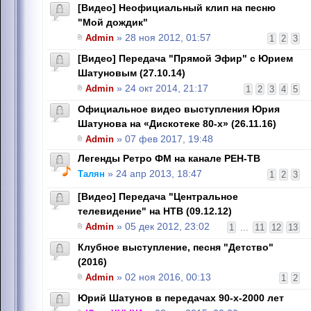
[Видео] Неофициальный клип на песню
"Мой дождик"
Admin
» 28 ноя 2012, 01:57
1
2
3
[Видео] Передача "Прямой Эфир" с Юрием
Шатуновым (27.10.14)
Admin
» 24 окт 2014, 21:17
1
2
3
4
5
Официальное видео выступления Юрия
Шатунова на «Дискотеке 80-х» (26.11.16)
Admin
» 07 фев 2017, 19:48
Легенды Ретро ФМ на канале РЕН-ТВ
Талян
» 24 апр 2013, 18:47
1
2
3
[Видео] Передача "Центральное
телевидение" на НТВ (09.12.12)
Admin
» 05 дек 2012, 23:02
1
...
11
12
13
Клубное выступление, песня "Детство"
(2016)
Admin
» 02 ноя 2016, 00:13
1
2
Юрий Шатунов в передачах 90-х-2000 лет