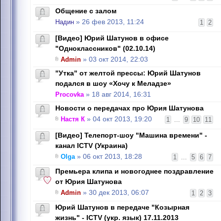
Общение с залом
Надин
» 26 фев 2013, 11:24
1
2
[Видео] Юрий Шатунов в офисе
"Одноклассников" (02.10.14)
Admin
» 03 окт 2014, 22:03
"Утка" от желтой прессы: Юрий Шатунов
подался в шоу «Хочу к Меладзе»
Procovka
» 18 авг 2014, 16:31
Новости о передачах про Юрия Шатунова
Настя К
» 04 окт 2013, 19:20
1
...
9
10
11
[Видео] Телепорт-шоу "Машина времени" -
канал ICTV (Украина)
Olga
» 06 окт 2013, 18:28
1
...
5
6
7
Премьера клипа и новогоднее поздравление
от Юрия Шатунова
Admin
» 30 дек 2013, 06:07
1
2
3
Юрий Шатунов в передаче "Козырная
жизнь" - ICTV (укр. язык) 17.11.2013