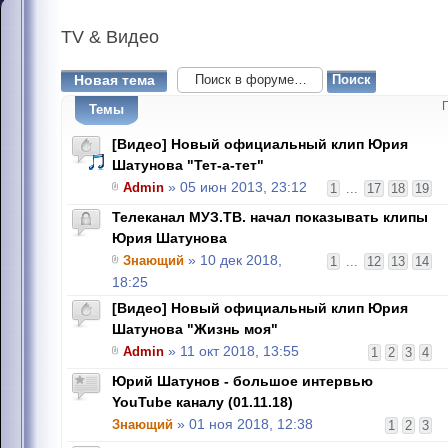
TV
& Видео
Новая тема
Темы
[Видео] Новый официальный клип Юрия
Шатунова "Тет-а-тет"
Admin
» 05 июн 2013, 23:12
1
...
17
18
19
Телеканал МУЗ.ТВ. начал показывать клипы
Юрия Шатунова
Знающий
» 10 дек 2018,
1
...
12
13
14
18:25
[Видео] Новый официальный клип Юрия
Шатунова "Жизнь моя"
Admin
» 11 окт 2018, 13:55
1
2
3
4
Юрий Шатунов - большое интервью
YouTube каналу (01.11.18)
Знающий
» 01 ноя 2018, 12:38
1
2
3