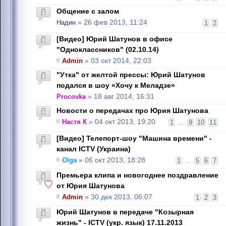
Общение с залом
Надин
» 26 фев 2013, 11:24
1
2
[Видео] Юрий Шатунов в офисе
"Одноклассников" (02.10.14)
Admin
» 03 окт 2014, 22:03
"Утка" от желтой прессы: Юрий Шатунов
подался в шоу «Хочу к Меладзе»
Procovka
» 18 авг 2014, 16:31
Новости о передачах про Юрия Шатунова
Настя К
» 04 окт 2013, 19:20
1
...
9
10
11
[Видео] Телепорт-шоу "Машина времени" -
канал ICTV (Украина)
Olga
» 06 окт 2013, 18:28
1
...
5
6
7
Премьера клипа и новогоднее поздравление
от Юрия Шатунова
Admin
» 30 дек 2013, 06:07
1
2
3
Юрий Шатунов в передаче "Козырная
жизнь" - ICTV (укр. язык) 17.11.2013