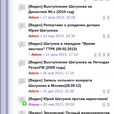
[Видео] Выступление Шатунова на
Дискотеке 80-х (2010 год)
Admin
» 17 фев 2013, 15:58
1
2
[Видео] Репортажи о рождении дочери
Юрия Шатунова
Admin
» 14 мар 2013, 20:35
1
2
[Видео] Шатунов в передаче "Время
местное" ГТРК (09.02.2013)
Admin
» 11 фев 2013, 17:14
1
2
3
4
[Видео] Выступление Шатунова на Легендах
РетроFM (2009 года)
Admin
» 06 янв 2013, 17:25
[Видео] Запись сольного концерта
Шатунова в Москве(28.09.12)
Admin
» 31 дек 2012, 20:36
1
2
[Видео] Юрий Шатунов против наркотиков!
Илюха
» 03 янв 2013, 00:00
1
2
[Видео] Эксклюзив! Полный видеорепортаж