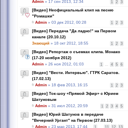
Admin
» 17 сен 2013, 12:34
1
2
3
[Видео] Неофициальный клип на песню
"Ромашки"
Admin
» 03 дек 2012, 00:28
1
2
3
[Видео] Передача "Да ладно!" на Первом
канале (20.10.12)
Знающий
» 18 окт 2012, 18:55
1
2
3
[Видео] Репортаж о съемках клипа. Монако
(17-20 ноября 2012)
Admin
» 26 ноя 2012, 01:03
1
...
4
5
6
[Видео] "Вести. Интервью". ГТРК Саратов.
(17.02.13)
Admin
» 18 фев 2013, 16:15
1
2
3
[Видео] Ток-шоу «Прямой Эфир» c Юрием
Шатуновым
Admin
» 31 июл 2012, 20:59
1
2
3
4
5
[Видео] Юрий Шатунов в передаче
"Вечерний Ургант" на Первом (27.03.13)
Admin
» 23 мар 2013, 17:44
1
...
11
12
13