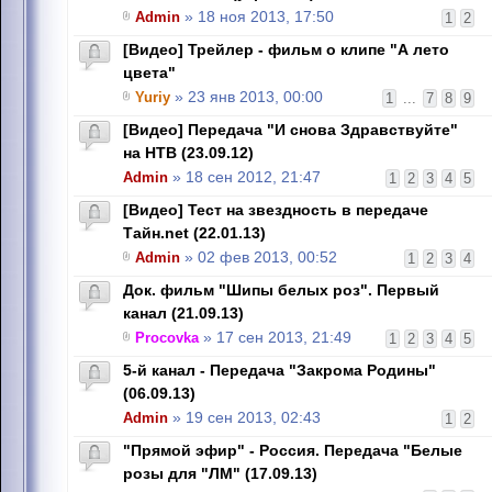
Admin
» 18 ноя 2013, 17:50
1
2
[Видео] Трейлер - фильм о клипе "А лето
цвета"
Yuriy
» 23 янв 2013, 00:00
1
...
7
8
9
[Видео] Передача "И снова Здравствуйте"
на НТВ (23.09.12)
Admin
» 18 сен 2012, 21:47
1
2
3
4
5
[Видео] Тест на звездность в передаче
Тайн.net (22.01.13)
Admin
» 02 фев 2013, 00:52
1
2
3
4
Док. фильм "Шипы белых роз". Первый
канал (21.09.13)
Procovka
» 17 сен 2013, 21:49
1
2
3
4
5
5-й канал - Передача "Закрома Родины"
(06.09.13)
Admin
» 19 сен 2013, 02:43
1
2
"Прямой эфир" - Россия. Передача "Белые
розы для "ЛМ" (17.09.13)