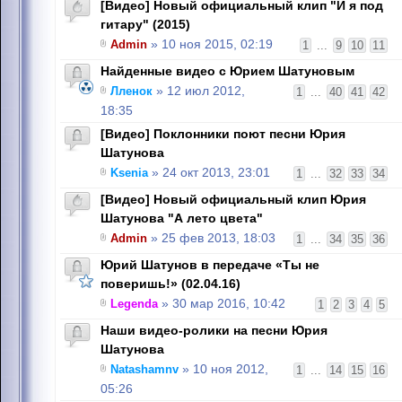
[Видео] Новый официальный клип "И я под
гитару" (2015)
Admin
» 10 ноя 2015, 02:19
1
...
9
10
11
Найденные видео с Юрием Шатуновым
Лленок
» 12 июл 2012,
1
...
40
41
42
18:35
[Видео] Поклонники поют песни Юрия
Шатунова
Ksenia
» 24 окт 2013, 23:01
1
...
32
33
34
[Видео] Новый официальный клип Юрия
Шатунова "А лето цвета"
Admin
» 25 фев 2013, 18:03
1
...
34
35
36
Юрий Шатунов в передаче «Ты не
поверишь!» (02.04.16)
Legenda
» 30 мар 2016, 10:42
1
2
3
4
5
Наши видео-ролики на песни Юрия
Шатунова
Natashamnv
» 10 ноя 2012,
1
...
14
15
16
05:26