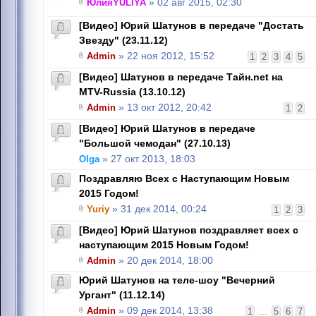
ЮлияYULIYA
» 02 авг 2015, 02:30
[Видео] Юрий Шатунов в передаче "Достать
Звезду" (23.11.12)
Admin
» 22 ноя 2012, 15:52
1
2
3
4
5
[Видео] Шатунов в передаче Тайн.net на
MTV-Russia (13.10.12)
Admin
» 13 окт 2012, 20:42
1
2
[Видео] Юрий Шатунов в передаче
"Большой чемодан" (27.10.13)
Olga
» 27 окт 2013, 18:03
Поздравляю Всех с Наступающим Новым
2015 Годом!
Yuriy
» 31 дек 2014, 00:24
1
2
3
[Видео] Юрий Шатунов поздравляет всех с
наступающим 2015 Новым Годом!
Admin
» 20 дек 2014, 18:00
Юрий Шатунов на теле-шоу "Вечерний
Ургант" (11.12.14)
Admin
» 09 дек 2014, 13:38
1
...
5
6
7