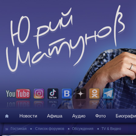
Новости
Афиша
Аудио
Фото
Биографи
»
•
•
•
Гостиная
Список форумов
Обсуждения
TV & Видео