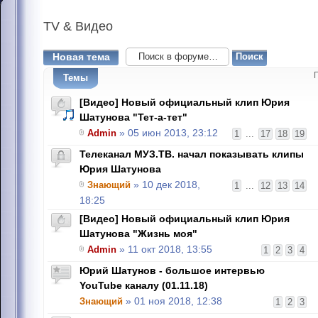
TV
& Видео
Новая тема
Темы
[Видео] Новый официальный клип Юрия
Шатунова "Тет-а-тет"
Admin
» 05 июн 2013, 23:12
1
...
17
18
19
Телеканал МУЗ.ТВ. начал показывать клипы
Юрия Шатунова
Знающий
» 10 дек 2018,
1
...
12
13
14
18:25
[Видео] Новый официальный клип Юрия
Шатунова "Жизнь моя"
Admin
» 11 окт 2018, 13:55
1
2
3
4
Юрий Шатунов - большое интервью
YouTube каналу (01.11.18)
Знающий
» 01 ноя 2018, 12:38
1
2
3