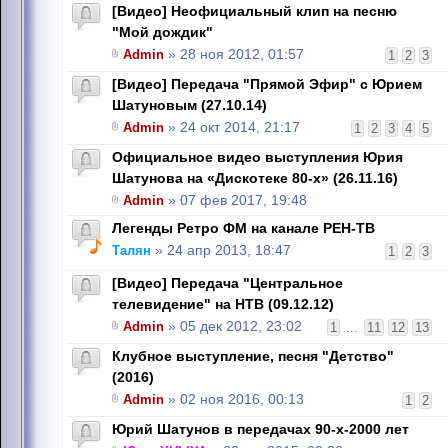
[Видео] Неофициальный клип на песню
"Мой дождик"
Admin
» 28 ноя 2012, 01:57
1
2
3
[Видео] Передача "Прямой Эфир" с Юрием
Шатуновым (27.10.14)
Admin
» 24 окт 2014, 21:17
1
2
3
4
5
Официальное видео выступления Юрия
Шатунова на «Дискотеке 80-х» (26.11.16)
Admin
» 07 фев 2017, 19:48
Легенды Ретро ФМ на канале РЕН-ТВ
Талян
» 24 апр 2013, 18:47
1
2
3
[Видео] Передача "Центральное
телевидение" на НТВ (09.12.12)
Admin
» 05 дек 2012, 23:02
1
...
11
12
13
Клубное выступление, песня "Детство"
(2016)
Admin
» 02 ноя 2016, 00:13
1
2
Юрий Шатунов в передачах 90-х-2000 лет