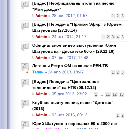
[Видео] Неофициальный клип на песню
"Мой дождик"
Admin
» 28 ноя 2012, 01:57
1
2
3
[Видео] Передача "Прямой Эфир" с Юрием
Шатуновым (27.10.14)
Admin
» 24 окт 2014, 21:17
1
2
3
4
5
Официальное видео выступления Юрия
Шатунова на «Дискотеке 80-х» (26.11.16)
Admin
» 07 фев 2017, 19:48
Легенды Ретро ФМ на канале РЕН-ТВ
Талян
» 24 апр 2013, 18:47
1
2
3
[Видео] Передача "Центральное
телевидение" на НТВ (09.12.12)
Admin
» 05 дек 2012, 23:02
1
...
11
12
13
Клубное выступление, песня "Детство"
(2016)
Admin
» 02 ноя 2016, 00:13
1
2
Юрий Шатунов в передачах 90-х-2000 лет