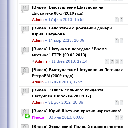
[Видео] Выступление Шатунова на
Дискотеке 80-х (2010 год)
Admin
» 17 фев 2013, 15:58
1
2
[Видео] Репортажи о рождении дочери
Юрия Шатунова
Admin
» 14 мар 2013, 20:35
1
2
[Видео] Шатунов в передаче "Время
местное" ГТРК (09.02.2013)
Admin
» 11 фев 2013, 17:14
1
2
3
4
[Видео] Выступление Шатунова на Легендах
РетроFM (2009 года)
Admin
» 06 янв 2013, 17:25
[Видео] Запись сольного концерта
Шатунова в Москве(28.09.12)
Admin
» 31 дек 2012, 20:36
1
2
[Видео] Юрий Шатунов против наркотиков!
Илюха
» 03 янв 2013, 00:00
1
2
[Видео] Эксклюзив! Полный видеорепортаж