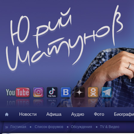
Новости
Афиша
Аудио
Фото
Биографи
»
•
•
•
Гостиная
Список форумов
Обсуждения
TV & Видео