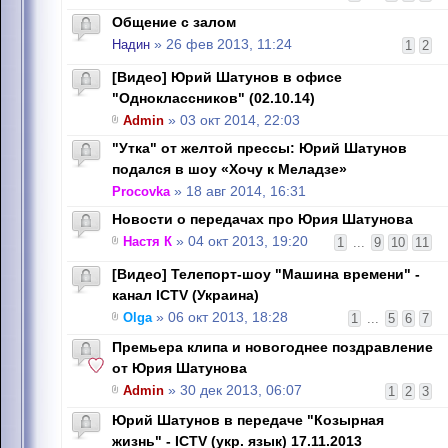
Общение с залом
Надин
» 26 фев 2013, 11:24
1
2
[Видео] Юрий Шатунов в офисе
"Одноклассников" (02.10.14)
Admin
» 03 окт 2014, 22:03
"Утка" от желтой прессы: Юрий Шатунов
подался в шоу «Хочу к Меладзе»
Procovka
» 18 авг 2014, 16:31
Новости о передачах про Юрия Шатунова
Настя К
» 04 окт 2013, 19:20
1
...
9
10
11
[Видео] Телепорт-шоу "Машина времени" -
канал ICTV (Украина)
Olga
» 06 окт 2013, 18:28
1
...
5
6
7
Премьера клипа и новогоднее поздравление
от Юрия Шатунова
Admin
» 30 дек 2013, 06:07
1
2
3
Юрий Шатунов в передаче "Козырная
жизнь" - ICTV (укр. язык) 17.11.2013