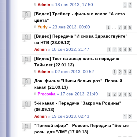
Admin
» 18 ноя 2013, 17:50
1
2
[Видео] Трейлер - фильм о клипе "А лето
цвета"
Yuriy
» 23 янв 2013, 00:00
1
...
7
8
9
[Видео] Передача "И снова Здравствуйте"
на НТВ (23.09.12)
Admin
» 18 сен 2012, 21:47
1
2
3
4
5
[Видео] Тест на звездность в передаче
Тайн.net (22.01.13)
Admin
» 02 фев 2013, 00:52
1
2
3
4
Док. фильм "Шипы белых роз". Первый
канал (21.09.13)
Procovka
» 17 сен 2013, 21:49
1
2
3
4
5
5-й канал - Передача "Закрома Родины"
(06.09.13)
Admin
» 19 сен 2013, 02:43
1
2
"Прямой эфир" - Россия. Передача "Белые
розы для "ЛМ" (17.09.13)