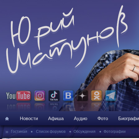
Новости
Афиша
Аудио
Фото
Биографи
»
•
•
•
Гостиная
Список форумов
Обсуждения
Фотографии