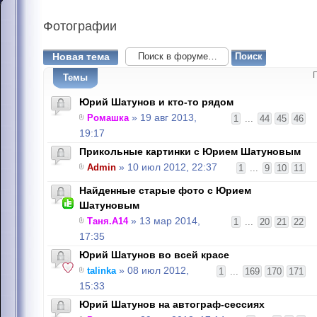
Фотографии
Новая тема
Темы
Юрий Шатунов и кто-то рядом
Ромашка
» 19 авг 2013,
1
...
44
45
46
19:17
Прикольные картинки с Юрием Шатуновым
Admin
» 10 июл 2012, 22:37
1
...
9
10
11
Найденные старые фото с Юрием
Шатуновым
Таня.А14
» 13 мар 2014,
1
...
20
21
22
17:35
Юрий Шатунов во всей красе
talinka
» 08 июл 2012,
1
...
169
170
171
15:33
Юрий Шатунов на автограф-сессиях