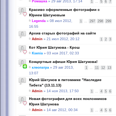
Ромашка
» 29 авг 2013, 17:14
1
...
5
6
7
Красиво оформленные фотографии с
Юрием Шатуновым
Legenda
» 08 июл 2012,
1
...
297
298
299
16:55
Архив старых фотографий на сайте
Admin
» 21 июл 2012, 20:12
1
2
3
Кот Юрия Шатунова - Крош
Ksenia
» 03 ноя 2017, 02:33
Концертные афиши Юрия Шатунова!
клеопатра
» 29 авг 2013,
1
...
11
12
13
13:07
Юрий Шатунов в питомнике "Наследие
Тибета" (13.11.13)
Admin
» 14 ноя 2013, 17:50
1
...
4
5
6
Новая фотография для всех поклонников
Юрия Шатунова
Admin
» 14 авг 2012, 00:34
1
...
4
5
6