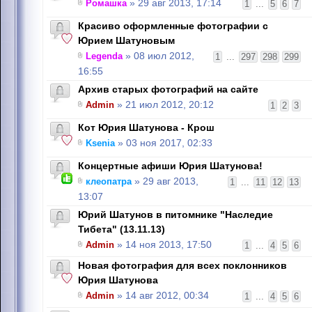
Ромашка
» 29 авг 2013, 17:14
1
...
5
6
7
Красиво оформленные фотографии с
Юрием Шатуновым
Legenda
» 08 июл 2012,
1
...
297
298
299
16:55
Архив старых фотографий на сайте
Admin
» 21 июл 2012, 20:12
1
2
3
Кот Юрия Шатунова - Крош
Ksenia
» 03 ноя 2017, 02:33
Концертные афиши Юрия Шатунова!
клеопатра
» 29 авг 2013,
1
...
11
12
13
13:07
Юрий Шатунов в питомнике "Наследие
Тибета" (13.11.13)
Admin
» 14 ноя 2013, 17:50
1
...
4
5
6
Новая фотография для всех поклонников
Юрия Шатунова
Admin
» 14 авг 2012, 00:34
1
...
4
5
6