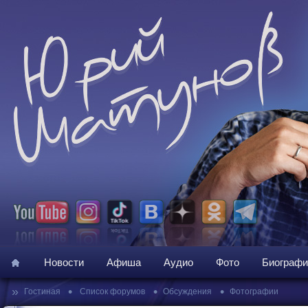
Новости
Афиша
Аудио
Фото
Биографи
»
•
•
•
Гостиная
Список форумов
Обсуждения
Фотографии