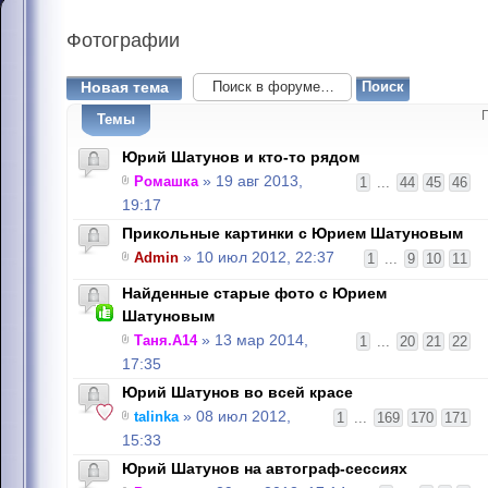
Фотографии
Новая тема
Темы
Юрий Шатунов и кто-то рядом
Ромашка
» 19 авг 2013,
1
...
44
45
46
19:17
Прикольные картинки с Юрием Шатуновым
Admin
» 10 июл 2012, 22:37
1
...
9
10
11
Найденные старые фото с Юрием
Шатуновым
Таня.А14
» 13 мар 2014,
1
...
20
21
22
17:35
Юрий Шатунов во всей красе
talinka
» 08 июл 2012,
1
...
169
170
171
15:33
Юрий Шатунов на автограф-сессиях