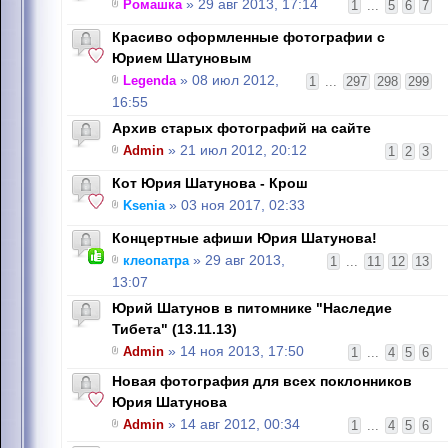
Ромашка
» 29 авг 2013, 17:14
1
...
5
6
7
Красиво оформленные фотографии с
Юрием Шатуновым
Legenda
» 08 июл 2012,
1
...
297
298
299
16:55
Архив старых фотографий на сайте
Admin
» 21 июл 2012, 20:12
1
2
3
Кот Юрия Шатунова - Крош
Ksenia
» 03 ноя 2017, 02:33
Концертные афиши Юрия Шатунова!
клеопатра
» 29 авг 2013,
1
...
11
12
13
13:07
Юрий Шатунов в питомнике "Наследие
Тибета" (13.11.13)
Admin
» 14 ноя 2013, 17:50
1
...
4
5
6
Новая фотография для всех поклонников
Юрия Шатунова
Admin
» 14 авг 2012, 00:34
1
...
4
5
6