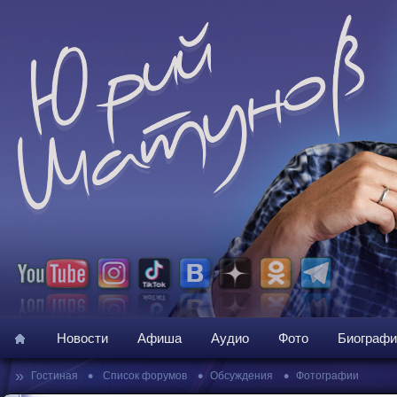
Новости
Афиша
Аудио
Фото
Биографи
»
•
•
•
Гостиная
Список форумов
Обсуждения
Фотографии