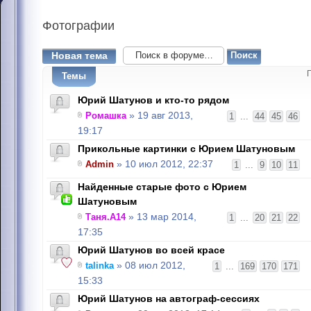
Фотографии
Новая тема
Темы
Юрий Шатунов и кто-то рядом
Ромашка
» 19 авг 2013,
1
...
44
45
46
19:17
Прикольные картинки с Юрием Шатуновым
Admin
» 10 июл 2012, 22:37
1
...
9
10
11
Найденные старые фото с Юрием
Шатуновым
Таня.А14
» 13 мар 2014,
1
...
20
21
22
17:35
Юрий Шатунов во всей красе
talinka
» 08 июл 2012,
1
...
169
170
171
15:33
Юрий Шатунов на автограф-сессиях