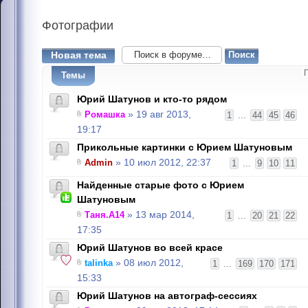
Фотографии
Новая тема
Темы
Юрий Шатунов и кто-то рядом
Ромашка
» 19 авг 2013,
1
...
44
45
46
19:17
Прикольные картинки с Юрием Шатуновым
Admin
» 10 июл 2012, 22:37
1
...
9
10
11
Найденные старые фото с Юрием
Шатуновым
Таня.А14
» 13 мар 2014,
1
...
20
21
22
17:35
Юрий Шатунов во всей красе
talinka
» 08 июл 2012,
1
...
169
170
171
15:33
Юрий Шатунов на автограф-сессиях