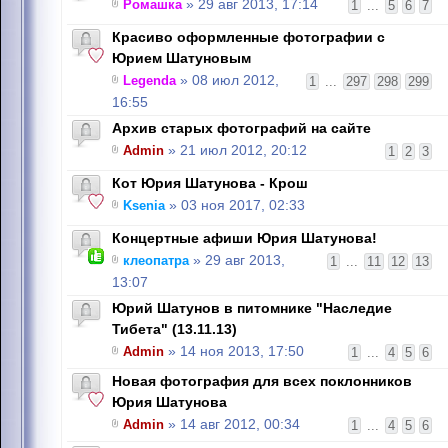
Ромашка
» 29 авг 2013, 17:14
1
...
5
6
7
Красиво оформленные фотографии с
Юрием Шатуновым
Legenda
» 08 июл 2012,
1
...
297
298
299
16:55
Архив старых фотографий на сайте
Admin
» 21 июл 2012, 20:12
1
2
3
Кот Юрия Шатунова - Крош
Ksenia
» 03 ноя 2017, 02:33
Концертные афиши Юрия Шатунова!
клеопатра
» 29 авг 2013,
1
...
11
12
13
13:07
Юрий Шатунов в питомнике "Наследие
Тибета" (13.11.13)
Admin
» 14 ноя 2013, 17:50
1
...
4
5
6
Новая фотография для всех поклонников
Юрия Шатунова
Admin
» 14 авг 2012, 00:34
1
...
4
5
6