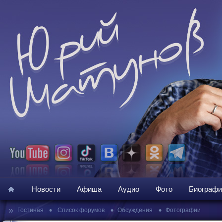
Новости
Афиша
Аудио
Фото
Биографи
»
•
•
•
Гостиная
Список форумов
Обсуждения
Фотографии