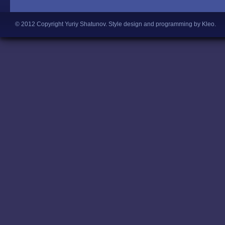
© 2012 Copyright Yuriy Shatunov.
Style design and programming by Kleo
.