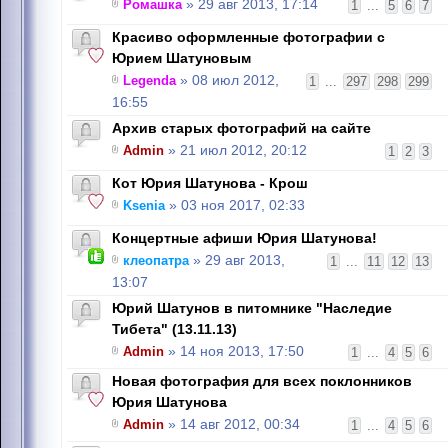
Ромашка
» 29 авг 2013, 17:14
1
...
5
6
7
Красиво оформленные фотографии с
Юрием Шатуновым
Legenda
» 08 июл 2012,
1
...
297
298
299
16:55
Архив старых фотографий на сайте
Admin
» 21 июл 2012, 20:12
1
2
3
Кот Юрия Шатунова - Крош
Ksenia
» 03 ноя 2017, 02:33
Концертные афиши Юрия Шатунова!
клеопатра
» 29 авг 2013,
1
...
11
12
13
13:07
Юрий Шатунов в питомнике "Наследие
Тибета" (13.11.13)
Admin
» 14 ноя 2013, 17:50
1
...
4
5
6
Новая фотография для всех поклонников
Юрия Шатунова
Admin
» 14 авг 2012, 00:34
1
...
4
5
6