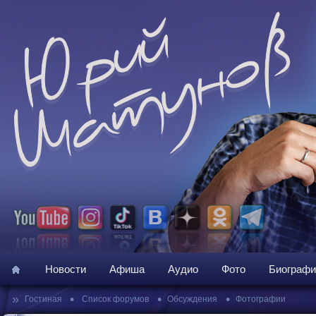
Новости
Афиша
Аудио
Фото
Биографи
»
•
•
•
Гостиная
Список форумов
Обсуждения
Фотографии