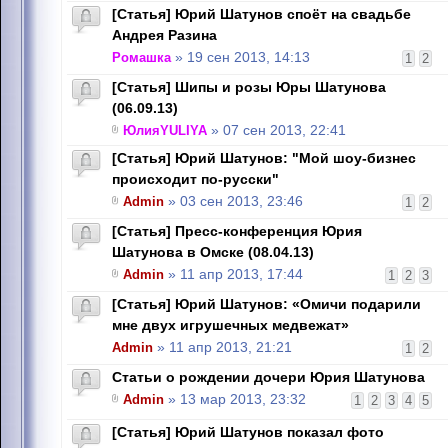
[Статья] Юрий Шатунов споёт на свадьбе
Андрея Разина
Ромашка
» 19 сен 2013, 14:13
1
2
[Статья] Шипы и розы Юры Шатунова
(06.09.13)
ЮлияYULIYA
» 07 сен 2013, 22:41
[Статья] Юрий Шатунов: "Мой шоу-бизнес
происходит по-русски"
Admin
» 03 сен 2013, 23:46
1
2
[Статья] Пресс-конференция Юрия
Шатунова в Омске (08.04.13)
Admin
» 11 апр 2013, 17:44
1
2
3
[Статья] Юрий Шатунов: «Омичи подарили
мне двух игрушечных медвежат»
Admin
» 11 апр 2013, 21:21
1
2
Статьи о рождении дочери Юрия Шатунова
Admin
» 13 мар 2013, 23:32
1
2
3
4
5
[Cтатья] Юрий Шатунов показал фото