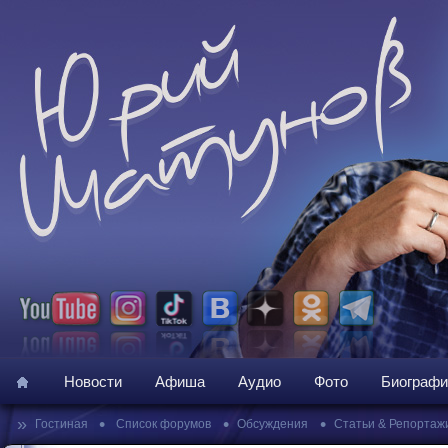
Новости
Афиша
Аудио
Фото
Биографи
»
•
•
•
Гостиная
Список форумов
Обсуждения
Статьи & Репортаж