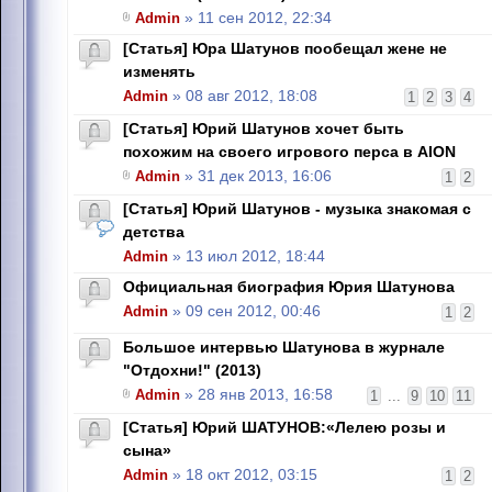
Admin
» 11 сен 2012, 22:34
[Статья] Юра Шатунов пообещал жене не
изменять
Admin
» 08 авг 2012, 18:08
1
2
3
4
[Статья] Юрий Шатунов хочет быть
похожим на своего игрового перса в AION
Admin
» 31 дек 2013, 16:06
1
2
[Статья] Юрий Шатунов - музыка знакомая с
детства
Admin
» 13 июл 2012, 18:44
Официальная биография Юрия Шатунова
Admin
» 09 сен 2012, 00:46
1
2
Большое интервью Шатунова в журнале
"Отдохни!" (2013)
Admin
» 28 янв 2013, 16:58
1
...
9
10
11
[Статья] Юрий ШАТУНОВ:«Лелею розы и
сына»
Admin
» 18 окт 2012, 03:15
1
2