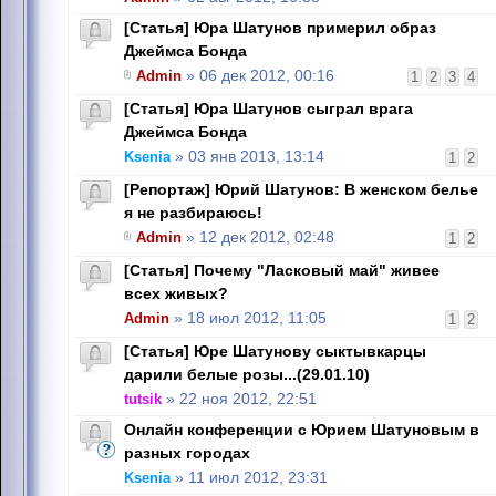
[Статья] Юра Шатунов примерил образ
Джеймса Бонда
Admin
» 06 дек 2012, 00:16
1
2
3
4
[Статья] Юра Шатунов сыграл врага
Джеймса Бонда
Ksenia
» 03 янв 2013, 13:14
1
2
[Репортаж] Юрий Шатунов: В женском белье
я не разбираюсь!
Admin
» 12 дек 2012, 02:48
1
2
[Статья] Почему "Ласковый май" живее
всех живых?
Admin
» 18 июл 2012, 11:05
1
2
[Статья] Юре Шатунову сыктывкарцы
дарили белые розы...(29.01.10)
tutsik
» 22 ноя 2012, 22:51
Онлайн конференции с Юрием Шатуновым в
разных городах
Ksenia
» 11 июл 2012, 23:31