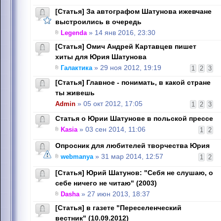
[Статья] За автографом Шатунова ижевчане
выстроились в очередь
Legenda
» 14 янв 2016, 23:30
[Статья] Омич Андрей Картавцев пишет
хиты для Юрия Шатунова
Галактика
» 29 ноя 2012, 19:19
1
2
3
[Статья] Главное - понимать, в какой стране
ты живешь
Admin
» 05 окт 2012, 17:05
1
2
3
Статья о Юрии Шатунове в польской прессе
Kasia
» 03 сен 2014, 11:06
1
2
Опросник для любителей творчества Юрия
webmanya
» 31 мар 2014, 12:57
1
2
[Статья] Юрий Шатунов: "Себя не слушаю, о
себе ничего не читаю" (2003)
Dasha
» 27 июн 2013, 18:37
[Статья] в газете "Переселенческий
вестник" (10.09.2012)