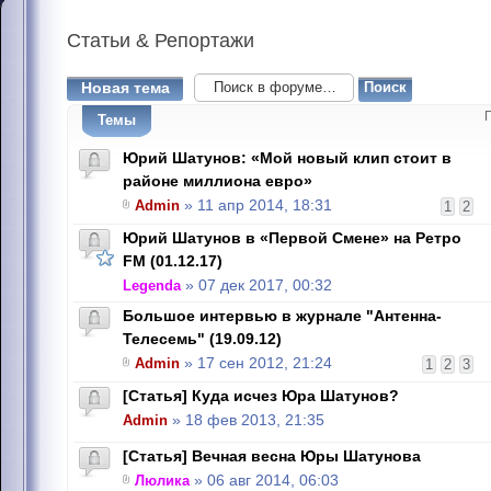
Статьи
& Репортажи
Новая тема
Темы
Юрий Шатунов: «Мой новый клип стоит в
районе миллиона евро»
Admin
» 11 апр 2014, 18:31
1
2
Юрий Шатунов в «Первой Смене» на Ретро
FM (01.12.17)
Legenda
» 07 дек 2017, 00:32
Большое интервью в журнале "Антенна-
Телесемь" (19.09.12)
Admin
» 17 сен 2012, 21:24
1
2
3
[Статья] Куда исчез Юра Шатунов?
Admin
» 18 фев 2013, 21:35
[Статья] Вечная весна Юры Шатунова
Люлика
» 06 авг 2014, 06:03