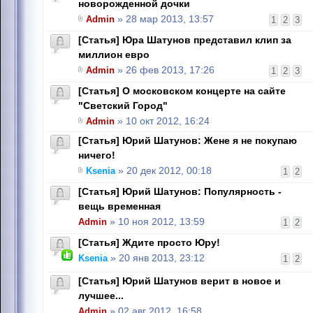
новорожденной дочки
Admin
» 28 мар 2013, 13:57
1
2
3
[Статья] Юра Шатунов представил клип за
миллион евро
Admin
» 26 фев 2013, 17:26
1
2
3
[Статья] О московском концерте на сайте
"Светский Город"
Admin
» 10 окт 2012, 16:24
[Статья] Юрий Шатунов: Жене я не покупаю
ничего!
Ksenia
» 20 дек 2012, 00:18
1
2
[Статья] Юрий Шатунов: Популярность -
вещь временная
Admin
» 10 ноя 2012, 13:59
1
2
[Статья] Ждите просто Юру!
Ksenia
» 20 янв 2013, 23:12
1
2
[Статья] Юрий Шатунов верит в новое и
лучшее...
Admin
» 02 авг 2012, 16:58