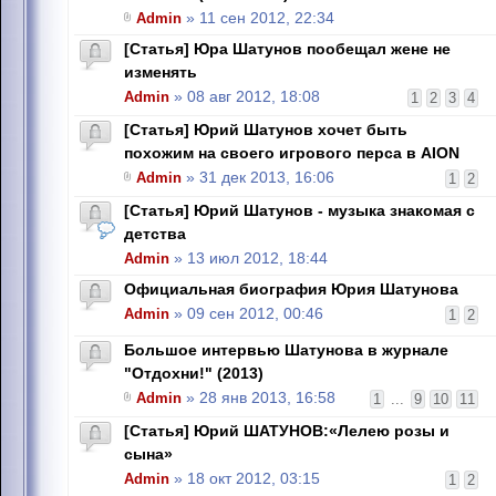
Admin
» 11 сен 2012, 22:34
[Статья] Юра Шатунов пообещал жене не
изменять
Admin
» 08 авг 2012, 18:08
1
2
3
4
[Статья] Юрий Шатунов хочет быть
похожим на своего игрового перса в AION
Admin
» 31 дек 2013, 16:06
1
2
[Статья] Юрий Шатунов - музыка знакомая с
детства
Admin
» 13 июл 2012, 18:44
Официальная биография Юрия Шатунова
Admin
» 09 сен 2012, 00:46
1
2
Большое интервью Шатунова в журнале
"Отдохни!" (2013)
Admin
» 28 янв 2013, 16:58
1
...
9
10
11
[Статья] Юрий ШАТУНОВ:«Лелею розы и
сына»
Admin
» 18 окт 2012, 03:15
1
2