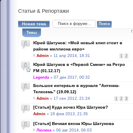
Статьи
& Репортажи
Новая тема
Темы
Юрий Шатунов: «Мой новый клип стоит в
районе миллиона евро»
Admin
» 11 апр 2014, 18:31
1
2
Юрий Шатунов в «Первой Смене» на Ретро
FM (01.12.17)
Legenda
» 07 дек 2017, 00:32
Большое интервью в журнале "Антенна-
Телесемь" (19.09.12)
Admin
» 17 сен 2012, 21:24
1
2
3
[Статья] Куда исчез Юра Шатунов?
Admin
» 18 фев 2013, 21:35
[Статья] Вечная весна Юры Шатунова
Люлика
» 06 авг 2014, 06:03