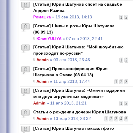
[Статья] Юрий Шатунов споёт на свадьбе
Андрея Разина
Ромашка
» 19 сен 2013, 14:13
1
2
[Статья] Шипы и розы Юры Шатунова
(06.09.13)
ЮлияYULIYA
» 07 сен 2013, 22:41
[Статья] Юрий Шатунов: "Мой шоу-бизнес
происходит по-русски"
Admin
» 03 сен 2013, 23:46
1
2
[Статья] Пресс-конференция Юрия
Шатунова в Омске (08.04.13)
Admin
» 11 апр 2013, 17:44
1
2
3
[Статья] Юрий Шатунов: «Омичи подарили
мне двух игрушечных медвежат»
Admin
» 11 апр 2013, 21:21
1
2
Статьи о рождении дочери Юрия Шатунова
Admin
» 13 мар 2013, 23:32
1
2
3
4
5
[Cтатья] Юрий Шатунов показал фото