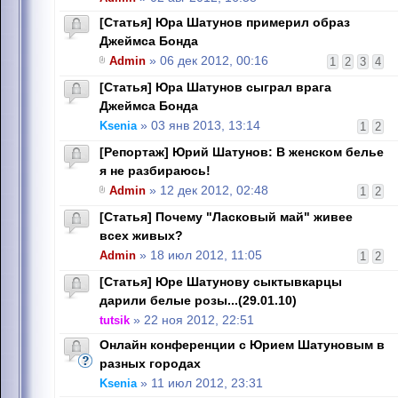
[Статья] Юра Шатунов примерил образ
Джеймса Бонда
Admin
» 06 дек 2012, 00:16
1
2
3
4
[Статья] Юра Шатунов сыграл врага
Джеймса Бонда
Ksenia
» 03 янв 2013, 13:14
1
2
[Репортаж] Юрий Шатунов: В женском белье
я не разбираюсь!
Admin
» 12 дек 2012, 02:48
1
2
[Статья] Почему "Ласковый май" живее
всех живых?
Admin
» 18 июл 2012, 11:05
1
2
[Статья] Юре Шатунову сыктывкарцы
дарили белые розы...(29.01.10)
tutsik
» 22 ноя 2012, 22:51
Онлайн конференции с Юрием Шатуновым в
разных городах
Ksenia
» 11 июл 2012, 23:31