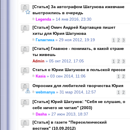
[Статья] За автографом Шатунова ижевчане
выстроились в очередь
Legenda
» 14 янв 2016, 23:30
[Статья] Омич Андрей Картавцев пишет
хиты для Юрия Шатунова
Галактика
» 29 ноя 2012, 19:19
1
2
3
[Статья] Главное - понимать, в какой стране
ты живешь
Admin
» 05 окт 2012, 17:05
1
2
3
Статья о Юрии Шатунове в польской прессе
Kasia
» 03 сен 2014, 11:06
1
2
Опросник для любителей творчества Юрия
webmanya
» 31 мар 2014, 12:57
1
2
[Статья] Юрий Шатунов: "Себя не слушаю, о
себе ничего не читаю" (2003)
Dasha
» 27 июн 2013, 18:37
[Статья] в газете "Переселенческий
вестник" (10.09.2012)