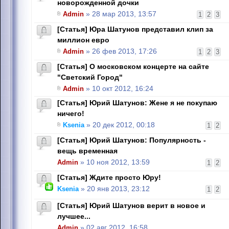
новорожденной дочки
Admin
» 28 мар 2013, 13:57
1
2
3
[Статья] Юра Шатунов представил клип за
миллион евро
Admin
» 26 фев 2013, 17:26
1
2
3
[Статья] О московском концерте на сайте
"Светский Город"
Admin
» 10 окт 2012, 16:24
[Статья] Юрий Шатунов: Жене я не покупаю
ничего!
Ksenia
» 20 дек 2012, 00:18
1
2
[Статья] Юрий Шатунов: Популярность -
вещь временная
Admin
» 10 ноя 2012, 13:59
1
2
[Статья] Ждите просто Юру!
Ksenia
» 20 янв 2013, 23:12
1
2
[Статья] Юрий Шатунов верит в новое и
лучшее...
Admin
» 02 авг 2012, 16:58