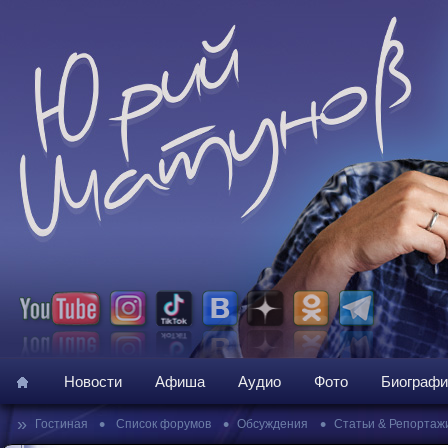
Новости
Афиша
Аудио
Фото
Биографи
»
•
•
•
Гостиная
Список форумов
Обсуждения
Статьи & Репортаж