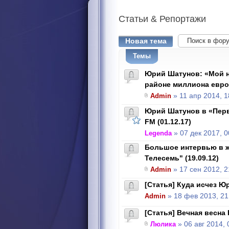
Статьи
& Репортажи
Новая тема
Темы
Юрий Шатунов: «Мой н
районе миллиона евро
Admin
» 11 апр 2014, 1
Юрий Шатунов в «Перв
FM (01.12.17)
Legenda
» 07 дек 2017, 0
Большое интервью в ж
Телесемь" (19.09.12)
Admin
» 17 сен 2012, 2
[Статья] Куда исчез 
Admin
» 18 фев 2013, 21
[Статья] Вечная весн
Люлика
» 06 авг 2014, 