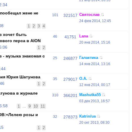
21 апр 2014, 20:55
2:34
 пообещал жене не
Святослав
101
321517
24 фев 2014, 12:45
08
1
2
3
4
в хочет быть
Lana
46
41751
ового перса в AION
20 янв 2014, 15:16
6:06
1
2
 - музыка знакомая с
Галактика
25
246877
14 янв 2014, 13:16
:44
ия Юрия Шатунова
О.А.
35
279017
:46
1
2
12 янв 2014, 00:17
тунова в журнале
Mashutka55
310
366201
03 дек 2013, 16:57
6:58
1
...
9
10
11
ОВ:«Лелею розы и
Katrin/ua
32
278373
20 окт 2013, 08:30
15
1
2