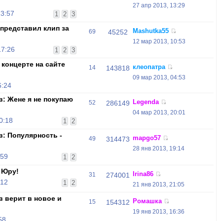
27 апр 2013, 13:29
13:57
1
2
3
представил клип за
Mashutka55
69
45252
12 мар 2013, 10:53
17:26
1
2
3
 концерте на сайте
клеопатра
14
143818
09 мар 2013, 04:53
6:24
: Жене я не покупаю
Legenda
52
286149
04 мар 2013, 20:01
0:18
1
2
в: Популярность -
mapgo57
49
314473
28 янв 2013, 19:14
:59
1
2
 Юру!
Irina86
31
274001
:12
1
2
21 янв 2013, 21:05
 верит в новое и
Ромашка
15
154312
19 янв 2013, 16:36
58