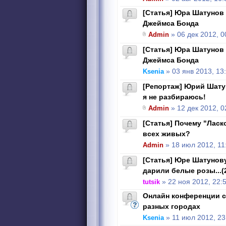
[Статья] Юра Шатунов
Джеймса Бонда
Admin
» 06 дек 2012, 0
[Статья] Юра Шатунов
Джеймса Бонда
Ksenia
» 03 янв 2013, 13
[Репортаж] Юрий Шату
я не разбираюсь!
Admin
» 12 дек 2012, 0
[Статья] Почему "Лас
всех живых?
Admin
» 18 июл 2012, 11
[Статья] Юре Шатуно
дарили белые розы...(2
tutsik
» 22 ноя 2012, 22:
Онлайн конференции 
разных городах
Ksenia
» 11 июл 2012, 23