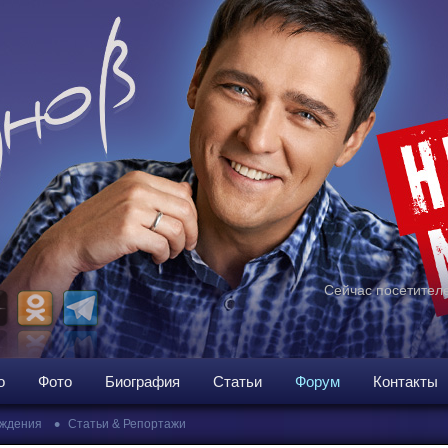
Сейчас посетителе
о
Фото
Биография
Статьи
Форум
Контакты
•
ждения
Статьи & Репортажи