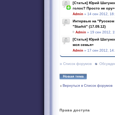
[Статья] Юрий Шатунов
голос? Просто не ору»
Admin
» 14 сен 2012, 18
Интервью на "Русском
"Starhit" (17.09.12)
Admin
» 19 сен 2012, 1
[Статья] Юрий Шатунов
моя семья»
Admin
» 17 сен 2012, 14
»
Список форумов
Обсужде
Новая тема
Вернуться в Список форумов
Права
доступа