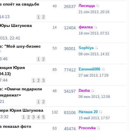
в споёт на свадьбе
Лисицца
40
26537
21 сен 2013, 20:18
14:13
1
2
ы Юры Шатунова
фиалка
14
12404
18 сен 2013, 07:51
013, 22:41
в: "Мой шоу-бизнес
Sophiya
53
36001
"
08 сен 2013, 14:32
3:46
1
2
ренция Юрия
Евгений086
65
77412
4.13)
27 авг 2013, 17:29
7:44
1
2
3
в: «Омичи подарили
Dasha
46
34197
медвежат»
08 июн 2013, 12:06
:21
1
2
чери Юрия Шатунова
Наташа 20
132
83106
23:32
1
2
3
4
5
15 май 2013, 17:57
в показал фото
Procovka
63
45474