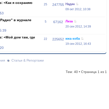
: «Как я сохраняю
Надин
25
247755
09 окт 2012, 10:38
:53
 Радио" в журнале
Лиза
5
67162
20 сен 2012, 14:39
5:39
: «Мой дом там, где
юка коба
22
225652
19 сен 2012, 16:43
:20
ния
Статьи & Репортажи
Тем: 40 • Страница
1
из
1