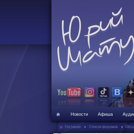
Новости
Афиша
Ауди
»
•
•
Гостиная
Список форумов
Обсу