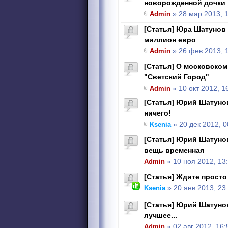
новорожденной дочки
Admin
» 28 мар 2013, 
[Статья] Юра Шатунов 
миллион евро
Admin
» 26 фев 2013, 
[Статья] О московском
"Светский Город"
Admin
» 10 окт 2012, 1
[Статья] Юрий Шатунов
ничего!
Ksenia
» 20 дек 2012, 0
[Статья] Юрий Шатуно
вещь временная
Admin
» 10 ноя 2012, 13
[Статья] Ждите просто
Ksenia
» 20 янв 2013, 23
[Статья] Юрий Шатунов
лучшее...
Admin
» 02 авг 2012, 16: