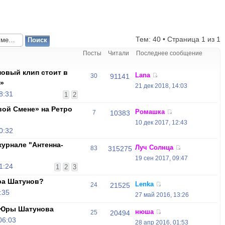
Тем: 40 • Страница
1
из
1
Посты
Читали
Последнее сообщение
овый клип стоит в
Lana
30
91141
»
21 дек 2018, 14:03
8:31
1
2
ой Смене» на Ретро
Ромашка
7
10383
10 дек 2017, 12:43
0:32
урнале "Антенна-
Луч Солнца
83
315275
19 сен 2017, 09:47
1:24
1
2
3
Юра Шатунов?
Lenka
24
21525
:35
27 май 2016, 13:26
а Юры Шатунова
нюша
25
20494
06:03
28 апр 2016, 01:53