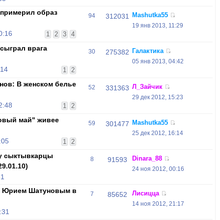
 примерил образ
Mashutka55
94
312031
19 янв 2013, 11:29
0:16
1
2
3
4
 сыграл врага
Галактика
30
275382
05 янв 2013, 04:42
:14
1
2
нов: В женском белье
Л_Зайчик
52
331363
29 дек 2012, 15:23
2:48
1
2
ковый май" живее
Mashutka55
59
301477
25 дек 2012, 16:14
:05
1
2
ву сыктывкарцы
Dinara_88
8
91593
9.01.10)
24 ноя 2012, 00:16
51
с Юрием Шатуновым в
Лисицца
7
85652
14 ноя 2012, 21:17
:31