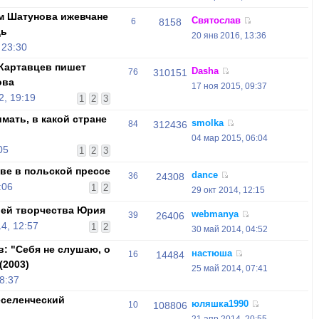
ом Шатунова ижевчане
Святослав
6
8158
дь
20 янв 2016, 13:36
 23:30
 Картавцев пишет
Dasha
76
310151
ова
17 ноя 2015, 09:37
2, 19:19
1
2
3
имать, в какой стране
smolka
84
312436
04 мар 2015, 06:04
05
1
2
3
ве в польской прессе
dance
36
24308
:06
1
2
29 окт 2014, 12:15
ей творчества Юрия
webmanya
39
26406
4, 12:57
1
2
30 май 2014, 04:52
: "Себя не слушаю, о
настюша
16
14484
(2003)
25 май 2014, 07:41
8:37
реселенческий
юляшка1990
10
108806