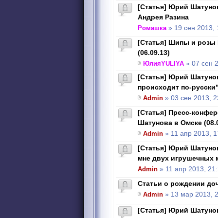
[Статья] Юрий Шатуно
Андрея Разина
Ромашка
» 19 сен 2013, 
[Статья] Шипы и роз
(06.09.13)
ЮлияYULIYA
» 07 сен 2
[Статья] Юрий Шатуно
происходит по-русски
Admin
» 03 сен 2013, 2
[Статья] Пресс-конфе
Шатунова в Омске (08.0
Admin
» 11 апр 2013, 1
[Статья] Юрий Шатуно
мне двух игрушечных 
Admin
» 11 апр 2013, 21
Статьи о рождении до
Admin
» 13 мар 2013, 
[Cтатья] Юрий Шатуно