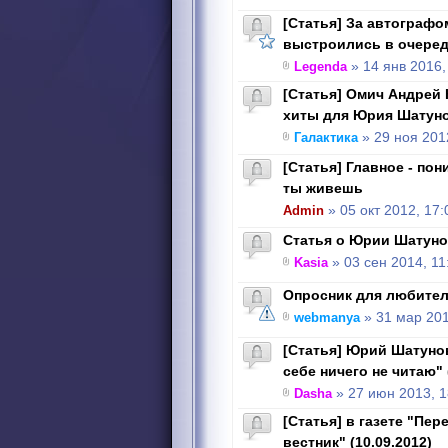
[Статья] За автограф
выстроились в очере
Legenda
» 14 янв 2016,
[Статья] Омич Андрей
хиты для Юрия Шатун
Галактика
» 29 ноя 201
[Статья] Главное - пон
ты живешь
Admin
» 05 окт 2012, 17:
Статья о Юрии Шатуно
Kasia
» 03 сен 2014, 11
Опросник для любител
webmanya
» 31 мар 201
[Статья] Юрий Шатунов
себе ничего не читаю" 
Dasha
» 27 июн 2013, 1
[Статья] в газете "Пе
вестник" (10.09.2012)