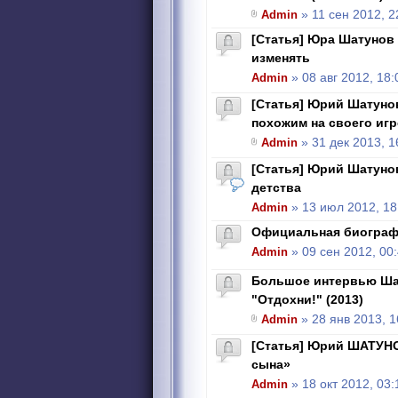
Admin
» 11 сен 2012, 2
[Статья] Юра Шатунов
изменять
Admin
» 08 авг 2012, 18:
[Статья] Юрий Шатуно
похожим на своего игр
Admin
» 31 дек 2013, 1
[Статья] Юрий Шатунов
детства
Admin
» 13 июл 2012, 18
Официальная биограф
Admin
» 09 сен 2012, 00
Большое интервью Ша
"Отдохни!" (2013)
Admin
» 28 янв 2013, 1
[Статья] Юрий ШАТУН
сына»
Admin
» 18 окт 2012, 03: