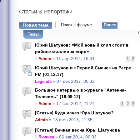
Статьи
& Репортажи
Новая тема
Темы
Юрий Шатунов: «Мой новый клип стоит в
районе миллиона евро»
Admin
» 11 апр 2014, 18:31
1
2
Юрий Шатунов в «Первой Смене» на Ретро
FM (01.12.17)
Legenda
» 07 дек 2017, 00:32
Большое интервью в журнале "Антенна-
Телесемь" (19.09.12)
Admin
» 17 сен 2012, 21:24
1
2
3
[Статья] Куда исчез Юра Шатунов?
Admin
» 18 фев 2013, 21:35
[Статья] Вечная весна Юры Шатунова
Люлика
» 06 авг 2014, 06:03