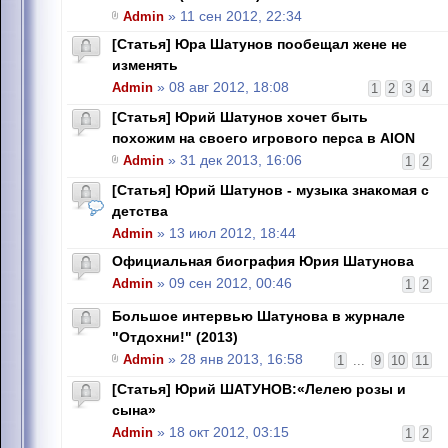
Admin
» 11 сен 2012, 22:34
[Статья] Юра Шатунов пообещал жене не
изменять
Admin
» 08 авг 2012, 18:08
1
2
3
4
[Статья] Юрий Шатунов хочет быть
похожим на своего игрового перса в AION
Admin
» 31 дек 2013, 16:06
1
2
[Статья] Юрий Шатунов - музыка знакомая с
детства
Admin
» 13 июл 2012, 18:44
Официальная биография Юрия Шатунова
Admin
» 09 сен 2012, 00:46
1
2
Большое интервью Шатунова в журнале
"Отдохни!" (2013)
Admin
» 28 янв 2013, 16:58
1
...
9
10
11
[Статья] Юрий ШАТУНОВ:«Лелею розы и
сына»
Admin
» 18 окт 2012, 03:15
1
2