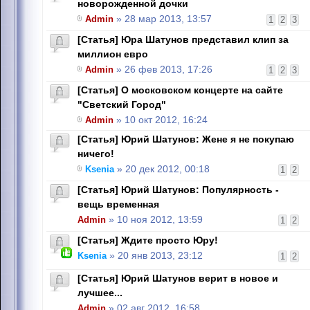
новорожденной дочки
Admin
» 28 мар 2013, 13:57
1
2
3
[Статья] Юра Шатунов представил клип за
миллион евро
Admin
» 26 фев 2013, 17:26
1
2
3
[Статья] О московском концерте на сайте
"Светский Город"
Admin
» 10 окт 2012, 16:24
[Статья] Юрий Шатунов: Жене я не покупаю
ничего!
Ksenia
» 20 дек 2012, 00:18
1
2
[Статья] Юрий Шатунов: Популярность -
вещь временная
Admin
» 10 ноя 2012, 13:59
1
2
[Статья] Ждите просто Юру!
Ksenia
» 20 янв 2013, 23:12
1
2
[Статья] Юрий Шатунов верит в новое и
лучшее...
Admin
» 02 авг 2012, 16:58