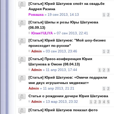
[Статья] Юрий Шатунов споёт на свадьбе
Андрея Разина
Ромашка
» 19 сен 2013, 14:13
1
2
[Статья] Шипы и розы Юры Шатунова
(06.09.13)
ЮлияYULIYA
» 07 сен 2013, 22:41
[Статья] Юрий Шатунов: "Мой шоу-бизнес
происходит по-русски"
Admin
» 03 сен 2013, 23:46
1
2
[Статья] Пресс-конференция Юрия
Шатунова в Омске (08.04.13)
Admin
» 11 апр 2013, 17:44
1
2
3
[Статья] Юрий Шатунов: «Омичи подарили
мне двух игрушечных медвежат»
Admin
» 11 апр 2013, 21:21
1
2
Статьи о рождении дочери Юрия Шатунова
Admin
» 13 мар 2013, 23:32
1
2
3
4
5
[Cтатья] Юрий Шатунов показал фото