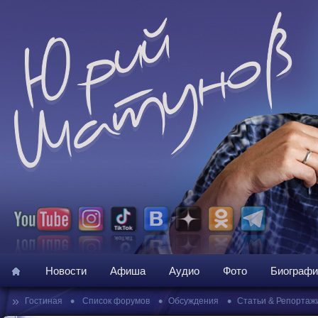
Новости
Афиша
Аудио
Фото
Биографи
»
•
•
•
Гостиная
Список форумов
Обсуждения
Статьи & Репортаж