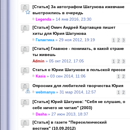
[Статья] За автографом Шатунова ижевчане
выстроились в очередь
Legenda
» 14 янв 2016, 23:30
[Статья] Омич Андрей Картавцев пишет
хиты для Юрия Шатунова
Галактика
» 29 ноя 2012, 19:19
1
2
3
[Статья] Главное - понимать, в какой стране
ты живешь
Admin
» 05 окт 2012, 17:05
1
2
3
Статья о Юрии Шатунове в польской прессе
Kasia
» 03 сен 2014, 11:06
1
2
Опросник для любителей творчества Юрия
webmanya
» 31 мар 2014, 12:57
1
2
[Статья] Юрий Шатунов: "Себя не слушаю, о
себе ничего не читаю" (2003)
Dasha
» 27 июн 2013, 18:37
[Статья] в газете "Переселенческий
вестник" (10.09.2012)