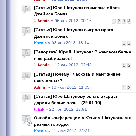
[Статья] Юра Шатунов примерил образ
Джеймса Бонда
Admin
» 06 дек 2012, 00:16
1
2
3
4
[Статья] Юра Шатунов сыграл врага
Джеймса Бонда
Ksenia
» 03 янв 2013, 13:14
1
2
[Репортаж] Юрий Шатунов: В женском белье
я не разбираюсь!
Admin
» 12 дек 2012, 02:48
1
2
[Статья] Почему "Ласковый май" живее
всех живых?
Admin
» 18 июл 2012, 11:05
1
2
[Статья] Юре Шатунову сыктывкарцы
дарили белые розы...(29.01.10)
tutsik
» 22 ноя 2012, 22:51
Онлайн конференции с Юрием Шатуновым в
разных городах
Ksenia
» 11 июл 2012, 23:31