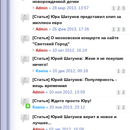
новорожденной дочки
Admin
» 28 мар 2013, 13:57
1
2
3
[Статья] Юра Шатунов представил клип за
миллион евро
Admin
» 26 фев 2013, 17:26
1
2
3
[Статья] О московском концерте на сайте
"Светский Город"
Admin
» 10 окт 2012, 16:24
[Статья] Юрий Шатунов: Жене я не покупаю
ничего!
Ksenia
» 20 дек 2012, 00:18
1
2
[Статья] Юрий Шатунов: Популярность -
вещь временная
Admin
» 10 ноя 2012, 13:59
1
2
[Статья] Ждите просто Юру!
Ksenia
» 20 янв 2013, 23:12
1
2
[Статья] Юрий Шатунов верит в новое и
лучшее...
Admin
» 02 авг 2012, 16:58