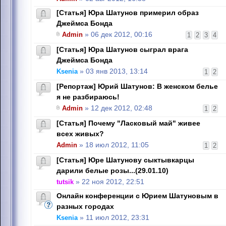
[Статья] Юра Шатунов примерил образ
Джеймса Бонда
Admin
» 06 дек 2012, 00:16
1
2
3
4
[Статья] Юра Шатунов сыграл врага
Джеймса Бонда
Ksenia
» 03 янв 2013, 13:14
1
2
[Репортаж] Юрий Шатунов: В женском белье
я не разбираюсь!
Admin
» 12 дек 2012, 02:48
1
2
[Статья] Почему "Ласковый май" живее
всех живых?
Admin
» 18 июл 2012, 11:05
1
2
[Статья] Юре Шатунову сыктывкарцы
дарили белые розы...(29.01.10)
tutsik
» 22 ноя 2012, 22:51
Онлайн конференции с Юрием Шатуновым в
разных городах
Ksenia
» 11 июл 2012, 23:31