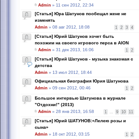
Admin
» 11 сен 2012, 22:34
[Статья] Юра Шатунов пообещал жене не
изменять
Admin
» 08 авг 2012, 18:08
1
2
3
4
[Статья] Юрий Шатунов хочет быть
похожим на своего игрового перса в AION
Admin
» 31 дек 2013, 16:06
1
2
[Статья] Юрий Шатунов - музыка знакомая с
детства
Admin
» 13 июл 2012, 18:44
Официальная биография Юрия Шатунова
Admin
» 09 сен 2012, 00:46
1
2
Большое интервью Шатунова в журнале
"Отдохни!" (2013)
Admin
» 28 янв 2013, 16:58
1
...
9
10
11
[Статья] Юрий ШАТУНОВ:«Лелею розы и
сына»
Admin
» 18 окт 2012, 03:15
1
2