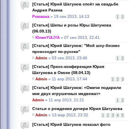
[Статья] Юрий Шатунов споёт на свадьбе
Андрея Разина
Ромашка
» 19 сен 2013, 14:13
1
2
[Статья] Шипы и розы Юры Шатунова
(06.09.13)
ЮлияYULIYA
» 07 сен 2013, 22:41
[Статья] Юрий Шатунов: "Мой шоу-бизнес
происходит по-русски"
Admin
» 03 сен 2013, 23:46
1
2
[Статья] Пресс-конференция Юрия
Шатунова в Омске (08.04.13)
Admin
» 11 апр 2013, 17:44
1
2
3
[Статья] Юрий Шатунов: «Омичи подарили
мне двух игрушечных медвежат»
Admin
» 11 апр 2013, 21:21
1
2
Статьи о рождении дочери Юрия Шатунова
Admin
» 13 мар 2013, 23:32
1
2
3
4
5
[Cтатья] Юрий Шатунов показал фото