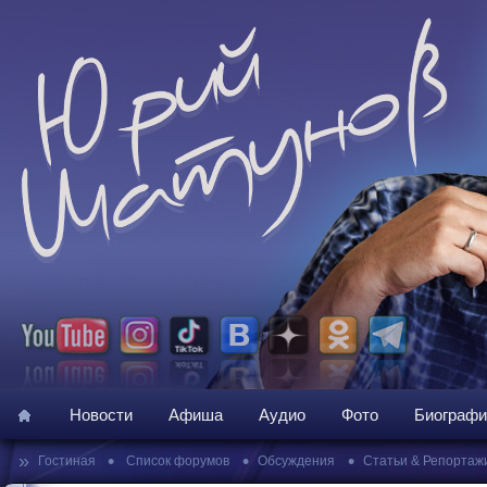
Новости
Афиша
Аудио
Фото
Биографи
»
•
•
•
Гостиная
Список форумов
Обсуждения
Статьи & Репортаж