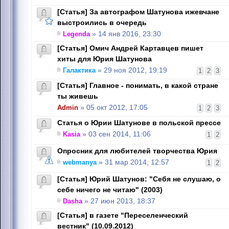
[Статья] За автографом Шатунова ижевчане
выстроились в очередь
Legenda
» 14 янв 2016, 23:30
[Статья] Омич Андрей Картавцев пишет
хиты для Юрия Шатунова
Галактика
» 29 ноя 2012, 19:19
1
2
3
[Статья] Главное - понимать, в какой стране
ты живешь
Admin
» 05 окт 2012, 17:05
1
2
3
Статья о Юрии Шатунове в польской прессе
Kasia
» 03 сен 2014, 11:06
1
2
Опросник для любителей творчества Юрия
webmanya
» 31 мар 2014, 12:57
1
2
[Статья] Юрий Шатунов: "Себя не слушаю, о
себе ничего не читаю" (2003)
Dasha
» 27 июн 2013, 18:37
[Статья] в газете "Переселенческий
вестник" (10.09.2012)