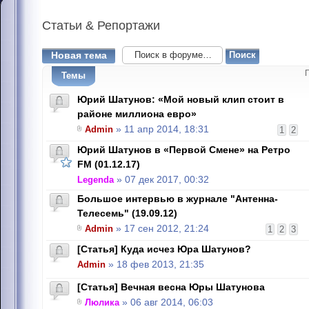
Статьи
& Репортажи
Новая тема
Темы
Юрий Шатунов: «Мой новый клип стоит в
районе миллиона евро»
Admin
» 11 апр 2014, 18:31
1
2
Юрий Шатунов в «Первой Смене» на Ретро
FM (01.12.17)
Legenda
» 07 дек 2017, 00:32
Большое интервью в журнале "Антенна-
Телесемь" (19.09.12)
Admin
» 17 сен 2012, 21:24
1
2
3
[Статья] Куда исчез Юра Шатунов?
Admin
» 18 фев 2013, 21:35
[Статья] Вечная весна Юры Шатунова
Люлика
» 06 авг 2014, 06:03