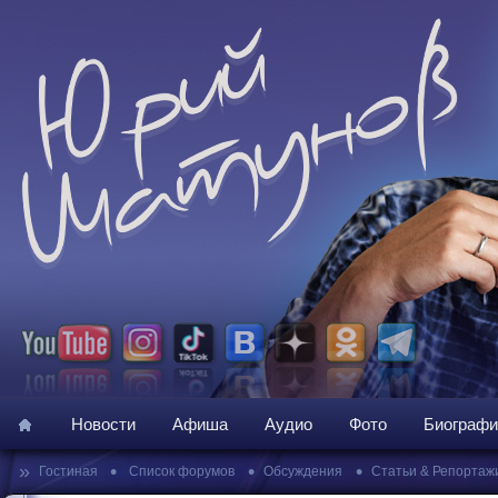
Новости
Афиша
Аудио
Фото
Биографи
»
•
•
•
Гостиная
Список форумов
Обсуждения
Статьи & Репортаж