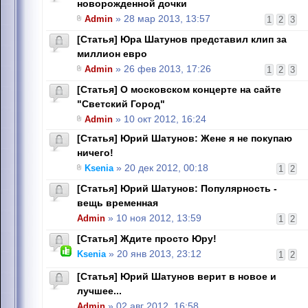
новорожденной дочки
Admin
» 28 мар 2013, 13:57
1
2
3
[Статья] Юра Шатунов представил клип за
миллион евро
Admin
» 26 фев 2013, 17:26
1
2
3
[Статья] О московском концерте на сайте
"Светский Город"
Admin
» 10 окт 2012, 16:24
[Статья] Юрий Шатунов: Жене я не покупаю
ничего!
Ksenia
» 20 дек 2012, 00:18
1
2
[Статья] Юрий Шатунов: Популярность -
вещь временная
Admin
» 10 ноя 2012, 13:59
1
2
[Статья] Ждите просто Юру!
Ksenia
» 20 янв 2013, 23:12
1
2
[Статья] Юрий Шатунов верит в новое и
лучшее...
Admin
» 02 авг 2012, 16:58