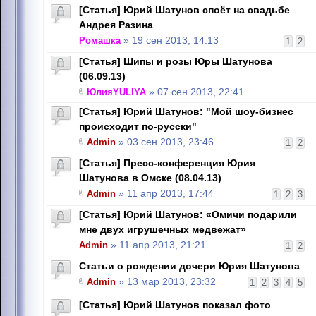
[Статья] Юрий Шатунов споёт на свадьбе
Андрея Разина
Ромашка
» 19 сен 2013, 14:13
1
2
[Статья] Шипы и розы Юры Шатунова
(06.09.13)
ЮлияYULIYA
» 07 сен 2013, 22:41
[Статья] Юрий Шатунов: "Мой шоу-бизнес
происходит по-русски"
Admin
» 03 сен 2013, 23:46
1
2
[Статья] Пресс-конференция Юрия
Шатунова в Омске (08.04.13)
Admin
» 11 апр 2013, 17:44
1
2
3
[Статья] Юрий Шатунов: «Омичи подарили
мне двух игрушечных медвежат»
Admin
» 11 апр 2013, 21:21
1
2
Статьи о рождении дочери Юрия Шатунова
Admin
» 13 мар 2013, 23:32
1
2
3
4
5
[Cтатья] Юрий Шатунов показал фото