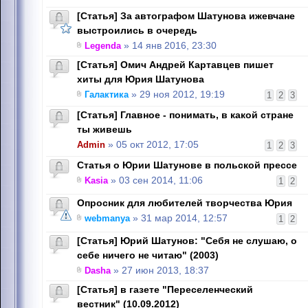
[Статья] За автографом Шатунова ижевчане
выстроились в очередь
Legenda
» 14 янв 2016, 23:30
[Статья] Омич Андрей Картавцев пишет
хиты для Юрия Шатунова
Галактика
» 29 ноя 2012, 19:19
1
2
3
[Статья] Главное - понимать, в какой стране
ты живешь
Admin
» 05 окт 2012, 17:05
1
2
3
Статья о Юрии Шатунове в польской прессе
Kasia
» 03 сен 2014, 11:06
1
2
Опросник для любителей творчества Юрия
webmanya
» 31 мар 2014, 12:57
1
2
[Статья] Юрий Шатунов: "Себя не слушаю, о
себе ничего не читаю" (2003)
Dasha
» 27 июн 2013, 18:37
[Статья] в газете "Переселенческий
вестник" (10.09.2012)