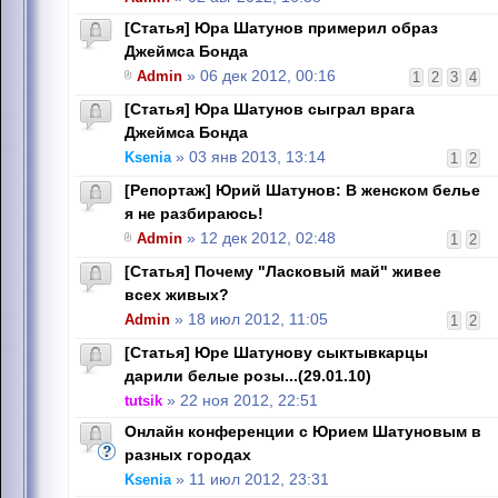
[Статья] Юра Шатунов примерил образ
Джеймса Бонда
Admin
» 06 дек 2012, 00:16
1
2
3
4
[Статья] Юра Шатунов сыграл врага
Джеймса Бонда
Ksenia
» 03 янв 2013, 13:14
1
2
[Репортаж] Юрий Шатунов: В женском белье
я не разбираюсь!
Admin
» 12 дек 2012, 02:48
1
2
[Статья] Почему "Ласковый май" живее
всех живых?
Admin
» 18 июл 2012, 11:05
1
2
[Статья] Юре Шатунову сыктывкарцы
дарили белые розы...(29.01.10)
tutsik
» 22 ноя 2012, 22:51
Онлайн конференции с Юрием Шатуновым в
разных городах
Ksenia
» 11 июл 2012, 23:31