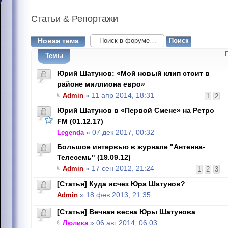
Статьи
& Репортажи
Новая тема
Темы
Юрий Шатунов: «Мой новый клип стоит в
районе миллиона евро»
Admin
» 11 апр 2014, 18:31
1
2
Юрий Шатунов в «Первой Смене» на Ретро
FM (01.12.17)
Legenda
» 07 дек 2017, 00:32
Большое интервью в журнале "Антенна-
Телесемь" (19.09.12)
Admin
» 17 сен 2012, 21:24
1
2
3
[Статья] Куда исчез Юра Шатунов?
Admin
» 18 фев 2013, 21:35
[Статья] Вечная весна Юры Шатунова
Люлика
» 06 авг 2014, 06:03