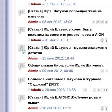
Admin
» 11 сен 2012, 22:34
[Статья] Юра Шатунов пообещал жене не
изменять
Admin
» 08 авг 2012, 18:08
1
2
3
4
[Статья] Юрий Шатунов хочет быть
похожим на своего игрового перса в AION
Admin
» 31 дек 2013, 16:06
1
2
[Статья] Юрий Шатунов - музыка знакомая с
детства
Admin
» 13 июл 2012, 18:44
Официальная биография Юрия Шатунова
Admin
» 09 сен 2012, 00:46
1
2
Большое интервью Шатунова в журнале
"Отдохни!" (2013)
Admin
» 28 янв 2013, 16:58
1
...
9
10
11
[Статья] Юрий ШАТУНОВ:«Лелею розы и
сына»
Admin
» 18 окт 2012, 03:15
1
2