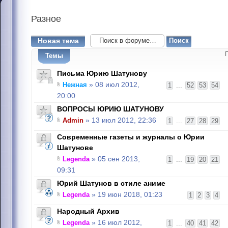
Разное
Новая тема
Темы
Письма Юрию Шатунову
Нежная
» 08 июл 2012,
1
...
52
53
54
20:00
ВОПРОСЫ ЮРИЮ ШАТУНОВУ
Admin
» 13 июл 2012, 22:36
1
...
27
28
29
Современные газеты и журналы о Юрии
Шатунове
Legenda
» 05 сен 2013,
1
...
19
20
21
09:31
Юрий Шатунов в стиле аниме
Legenda
» 19 июн 2018, 01:23
1
2
3
4
Народный Архив
Legenda
» 16 июл 2012,
1
...
40
41
42