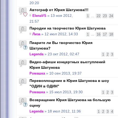
20:20
Автограф от Юрия Шатунова!!!
ElenaVS
» 13 ноя 2012,
1
...
22
23
24
21:57
Пародии на творчество Юрия Шатунова
Лиза
» 12 июл 2012, 14:33
1
...
16
17
18
Пиарите ли Вы творчество Юрия
Шатунова?
Legenda
» 23 окт 2012, 02:47
1
2
3
Видео-афиши концертных выступлений
Юрия Шатунова
Ромашка
» 10 сен 2013, 19:37
Перевоплощение в Юрия Шатунова в шоу
"ОДИН в ОДИН"
Ромашка
» 15 июл 2013, 19:30
1
2
3
Возвращение Юрия Шатунова на большую
сцену
Legenda
» 18 июл 2012, 11:36
1
2
3
4