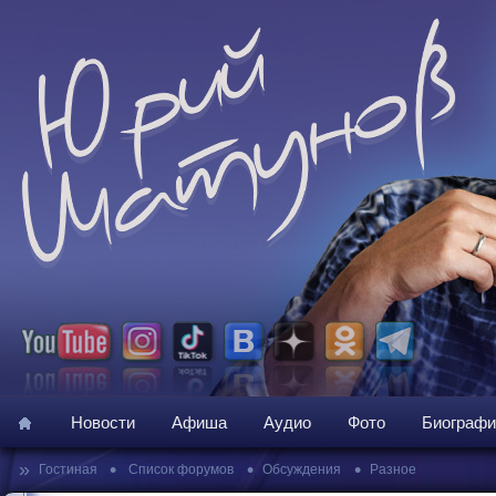
Новости
Афиша
Аудио
Фото
Биографи
»
•
•
•
Гостиная
Список форумов
Обсуждения
Разное