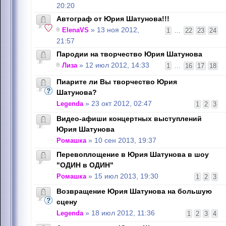
20:20
Автограф от Юрия Шатунова!!!
ElenaVS
» 13 ноя 2012,
1
...
22
23
24
21:57
Пародии на творчество Юрия Шатунова
Лиза
» 12 июл 2012, 14:33
1
...
16
17
18
Пиарите ли Вы творчество Юрия
Шатунова?
Legenda
» 23 окт 2012, 02:47
1
2
3
Видео-афиши концертных выступлений
Юрия Шатунова
Ромашка
» 10 сен 2013, 19:37
Перевоплощение в Юрия Шатунова в шоу
"ОДИН в ОДИН"
Ромашка
» 15 июл 2013, 19:30
1
2
3
Возвращение Юрия Шатунова на большую
сцену
Legenda
» 18 июл 2012, 11:36
1
2
3
4