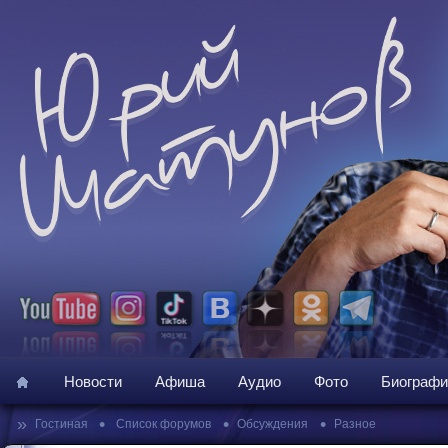
Новости
Афиша
Аудио
Фото
Биографи
»
•
•
•
Гостиная
Список форумов
Обсуждения
Разное