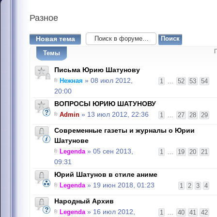
Разное
Новая тема
Темы
Письма Юрию Шатунову
Нежная
» 08 июл 2012,
1
...
52
53
54
20:00
ВОПРОСЫ ЮРИЮ ШАТУНОВУ
Admin
» 13 июл 2012, 22:36
1
...
27
28
29
Современные газеты и журналы о Юрии
Шатунове
Legenda
» 05 сен 2013,
1
...
19
20
21
09:31
Юрий Шатунов в стиле аниме
Legenda
» 19 июн 2018, 01:23
1
2
3
4
Народный Архив
Legenda
» 16 июл 2012,
1
...
40
41
42