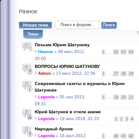
Разное
Новая тема
Темы
Письма Юрию Шатунову
Нежная
» 08 июл 2012,
1
...
52
53
54
20:00
ВОПРОСЫ ЮРИЮ ШАТУНОВУ
Admin
» 13 июл 2012, 22:36
1
...
27
28
29
Современные газеты и журналы о Юрии
Шатунове
Legenda
» 05 сен 2013,
1
...
19
20
21
09:31
Юрий Шатунов в стиле аниме
Legenda
» 19 июн 2018, 01:23
1
2
3
4
Народный Архив
Legenda
» 16 июл 2012,
1
...
40
41
42