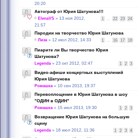
20:20
Автограф от Юрия Шатунова!!!
ElenaVS
» 13 ноя 2012,
1
...
22
23
24
21:57
Пародии на творчество Юрия Шатунова
Лиза
» 12 июл 2012, 14:33
1
...
16
17
18
Пиарите ли Вы творчество Юрия
Шатунова?
Legenda
» 23 окт 2012, 02:47
1
2
3
Видео-афиши концертных выступлений
Юрия Шатунова
Ромашка
» 10 сен 2013, 19:37
Перевоплощение в Юрия Шатунова в шоу
"ОДИН в ОДИН"
Ромашка
» 15 июл 2013, 19:30
1
2
3
Возвращение Юрия Шатунова на большую
сцену
Legenda
» 18 июл 2012, 11:36
1
2
3
4