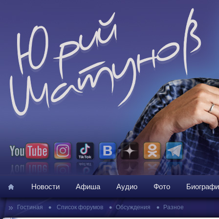
Новости
Афиша
Аудио
Фото
Биографи
»
•
•
•
Гостиная
Список форумов
Обсуждения
Разное