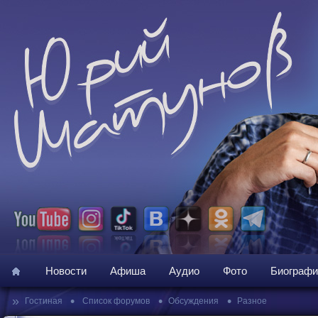
Новости
Афиша
Аудио
Фото
Биографи
»
•
•
•
Гостиная
Список форумов
Обсуждения
Разное