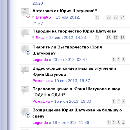
20:20
Автограф от Юрия Шатунова!!!
ElenaVS
» 13 ноя 2012,
1
...
22
23
24
21:57
Пародии на творчество Юрия Шатунова
Лиза
» 12 июл 2012, 14:33
1
...
16
17
18
Пиарите ли Вы творчество Юрия
Шатунова?
Legenda
» 23 окт 2012, 02:47
1
2
3
Видео-афиши концертных выступлений
Юрия Шатунова
Ромашка
» 10 сен 2013, 19:37
Перевоплощение в Юрия Шатунова в шоу
"ОДИН в ОДИН"
Ромашка
» 15 июл 2013, 19:30
1
2
3
Возвращение Юрия Шатунова на большую
сцену
Legenda
» 18 июл 2012, 11:36
1
2
3
4