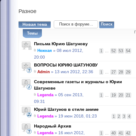
Разное
Новая тема
Темы
Письма Юрию Шатунову
Нежная
» 08 июл 2012,
1
...
52
53
54
20:00
ВОПРОСЫ ЮРИЮ ШАТУНОВУ
Admin
» 13 июл 2012, 22:36
1
...
27
28
29
Современные газеты и журналы о Юрии
Шатунове
Legenda
» 05 сен 2013,
1
...
19
20
21
09:31
Юрий Шатунов в стиле аниме
Legenda
» 19 июн 2018, 01:23
1
2
3
4
Народный Архив
Legenda
» 16 июл 2012,
1
...
40
41
42