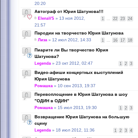
20:20
Автограф от Юрия Шатунова!!!
ElenaVS
» 13 ноя 2012,
1
...
22
23
24
21:57
Пародии на творчество Юрия Шатунова
Лиза
» 12 июл 2012, 14:33
1
...
16
17
18
Пиарите ли Вы творчество Юрия
Шатунова?
Legenda
» 23 окт 2012, 02:47
1
2
3
Видео-афиши концертных выступлений
Юрия Шатунова
Ромашка
» 10 сен 2013, 19:37
Перевоплощение в Юрия Шатунова в шоу
"ОДИН в ОДИН"
Ромашка
» 15 июл 2013, 19:30
1
2
3
Возвращение Юрия Шатунова на большую
сцену
Legenda
» 18 июл 2012, 11:36
1
2
3
4