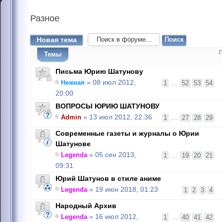
Разное
Новая тема
Темы
Письма Юрию Шатунову
Нежная
» 08 июл 2012,
1
...
52
53
54
20:00
ВОПРОСЫ ЮРИЮ ШАТУНОВУ
Admin
» 13 июл 2012, 22:36
1
...
27
28
29
Современные газеты и журналы о Юрии
Шатунове
Legenda
» 05 сен 2013,
1
...
19
20
21
09:31
Юрий Шатунов в стиле аниме
Legenda
» 19 июн 2018, 01:23
1
2
3
4
Народный Архив
Legenda
» 16 июл 2012,
1
...
40
41
42