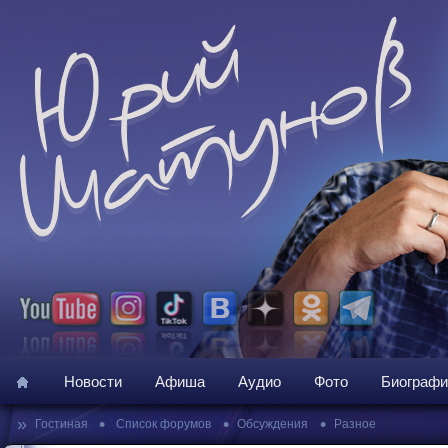
Новости
Афиша
Аудио
Фото
Биографи
»
•
•
•
Гостиная
Список форумов
Обсуждения
Разное