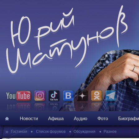
Новости
Афиша
Аудио
Фото
Биографи
»
•
•
•
Гостиная
Список форумов
Обсуждения
Разное