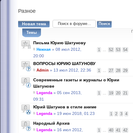
Разное
Новая тема
Темы
Письма Юрию Шатунову
Нежная
» 08 июл 2012,
1
...
52
53
54
20:00
ВОПРОСЫ ЮРИЮ ШАТУНОВУ
Admin
» 13 июл 2012, 22:36
1
...
27
28
29
Современные газеты и журналы о Юрии
Шатунове
Legenda
» 05 сен 2013,
1
...
19
20
21
09:31
Юрий Шатунов в стиле аниме
Legenda
» 19 июн 2018, 01:23
1
2
3
4
Народный Архив
Legenda
» 16 июл 2012,
1
...
40
41
42