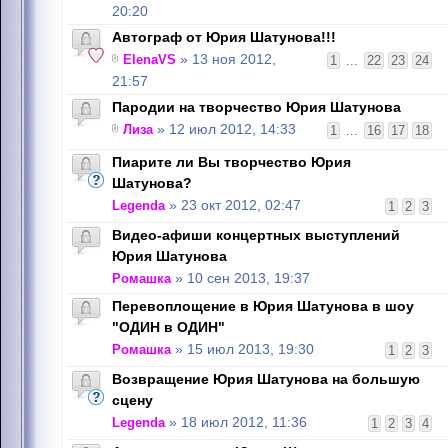
20:20
Автограф от Юрия Шатунова!!!
ElenaVS
» 13 ноя 2012,
1
...
22
23
24
21:57
Пародии на творчество Юрия Шатунова
Лиза
» 12 июл 2012, 14:33
1
...
16
17
18
Пиарите ли Вы творчество Юрия
Шатунова?
Legenda
» 23 окт 2012, 02:47
1
2
3
Видео-афиши концертных выступлений
Юрия Шатунова
Ромашка
» 10 сен 2013, 19:37
Перевоплощение в Юрия Шатунова в шоу
"ОДИН в ОДИН"
Ромашка
» 15 июл 2013, 19:30
1
2
3
Возвращение Юрия Шатунова на большую
сцену
Legenda
» 18 июл 2012, 11:36
1
2
3
4