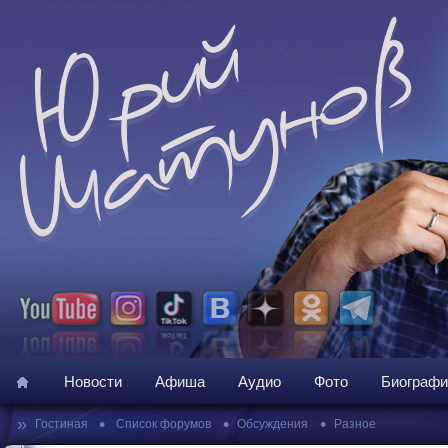
Новости
Афиша
Аудио
Фото
Биографи
»
•
•
•
Гостиная
Список форумов
Обсуждения
Разное