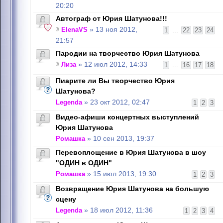
20:20
Автограф от Юрия Шатунова!!!
ElenaVS
» 13 ноя 2012,
1
...
22
23
24
21:57
Пародии на творчество Юрия Шатунова
Лиза
» 12 июл 2012, 14:33
1
...
16
17
18
Пиарите ли Вы творчество Юрия
Шатунова?
Legenda
» 23 окт 2012, 02:47
1
2
3
Видео-афиши концертных выступлений
Юрия Шатунова
Ромашка
» 10 сен 2013, 19:37
Перевоплощение в Юрия Шатунова в шоу
"ОДИН в ОДИН"
Ромашка
» 15 июл 2013, 19:30
1
2
3
Возвращение Юрия Шатунова на большую
сцену
Legenda
» 18 июл 2012, 11:36
1
2
3
4