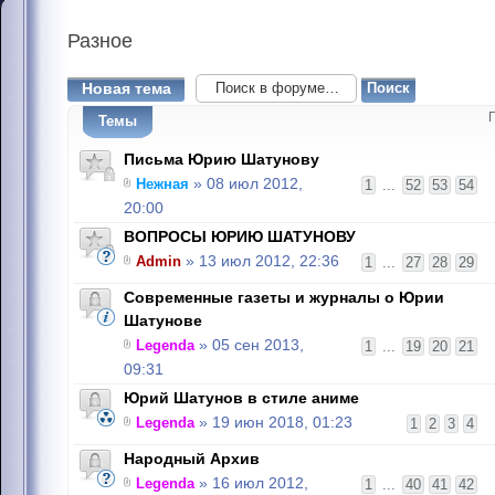
Разное
Новая тема
Темы
Письма Юрию Шатунову
Нежная
» 08 июл 2012,
1
...
52
53
54
20:00
ВОПРОСЫ ЮРИЮ ШАТУНОВУ
Admin
» 13 июл 2012, 22:36
1
...
27
28
29
Современные газеты и журналы о Юрии
Шатунове
Legenda
» 05 сен 2013,
1
...
19
20
21
09:31
Юрий Шатунов в стиле аниме
Legenda
» 19 июн 2018, 01:23
1
2
3
4
Народный Архив
Legenda
» 16 июл 2012,
1
...
40
41
42