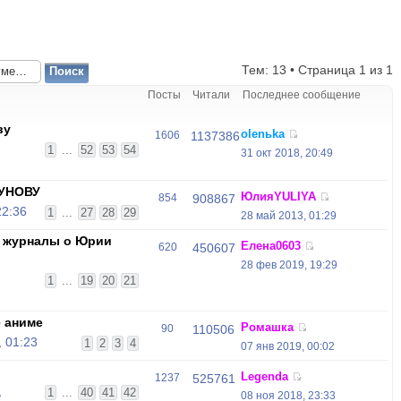
Тем: 13 • Страница
1
из
1
Посты
Читали
Последнее сообщение
ву
olenьka
1606
1137386
1
...
52
53
54
31 окт 2018, 20:49
УНОВУ
ЮлияYULIYA
854
908867
22:36
1
...
27
28
29
28 май 2013, 01:29
и журналы о Юрии
Елена0603
620
450607
28 фев 2019, 19:29
1
...
19
20
21
 аниме
Ромашка
90
110506
 01:23
1
2
3
4
07 янв 2019, 00:02
Legenda
1237
525761
,
1
...
40
41
42
08 ноя 2018, 23:33