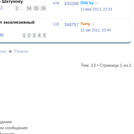
 Шатунову
Olik by
478
433208
2,
1
...
14
15
16
11 мар 2013, 23:33
л эксклюзивный
Yuriy
133
348757
31 авг 2012, 23:44
38
1
2
3
4
5
ния
Разное
Тем: 13 • Страница
1
из
1
бщения
вои сообщения
общения