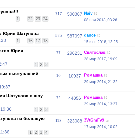
унова!!!
Naiv
717
590367
1
...
22
23
24
08 ноя 2018, 03:26
во Юрия Шатунова
dance
525
587097
:33
1
...
16
17
18
15 июн 2018, 13:25
ство Юрия
Святослав
77
296231
28 мар 2017, 19:09
2:47
1
2
3
ных выступлений
Ромашка
10
10937
29 мар 2014, 21:32
19:37
ия Шатунова в шоу
Ромашка
72
44856
29 мар 2014, 13:37
 19:30
1
2
3
тунова на большую
3VtGmFv9
118
323088
17 мар 2014, 10:02
11:36
1
2
3
4