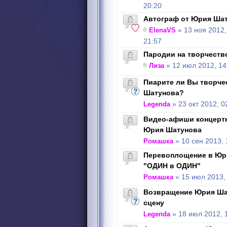
20:20
Автограф от Юрия Шат
ElenaVS
» 13 ноя 2012,
21:57
Пародии на творчест
Лиза
» 12 июл 2012, 14
Пиарите ли Вы творче
Шатунова?
Legenda
» 23 окт 2012, 0
Видео-афиши концерт
Юрия Шатунова
Ромашка
» 10 сен 2013, 
Перевоплощение в Юр
"ОДИН в ОДИН"
Ромашка
» 15 июл 2013,
Возвращение Юрия Ша
сцену
Legenda
» 18 июл 2012, 