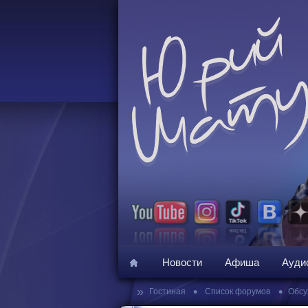
Новости
Афиша
Ауди
»
•
•
Гостиная
Список форумов
Обсу