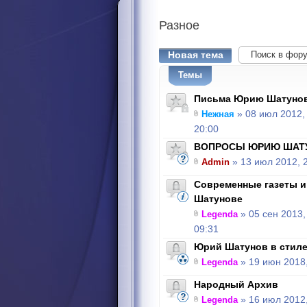
Разное
Новая тема
Темы
Письма Юрию Шатуно
Нежная
» 08 июл 2012,
20:00
ВОПРОСЫ ЮРИЮ ШАТ
Admin
» 13 июл 2012, 
Современные газеты 
Шатунове
Legenda
» 05 сен 2013,
09:31
Юрий Шатунов в стиле
Legenda
» 19 июн 2018,
Народный Архив
Legenda
» 16 июл 2012