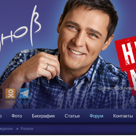
Сейчас посетителе
о
Фото
Биография
Статьи
Форум
Контакты
•
ждения
Разное