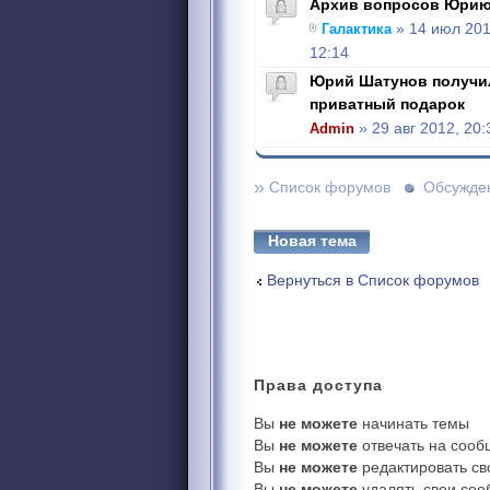
Архив вопросов Юрию
Галактика
» 14 июл 201
12:14
Юрий Шатунов получи
приватный подарок
Admin
» 29 авг 2012, 20:
»
Список форумов
Обсужде
Новая тема
Вернуться в Список форумов
Права
доступа
Вы
не можете
начинать темы
Вы
не можете
отвечать на соо
Вы
не можете
редактировать с
Вы
не можете
удалять свои со