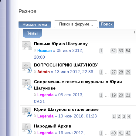
Разное
Новая тема
Темы
Письма Юрию Шатунову
Нежная
» 08 июл 2012,
1
...
52
53
54
20:00
ВОПРОСЫ ЮРИЮ ШАТУНОВУ
Admin
» 13 июл 2012, 22:36
1
...
27
28
29
Современные газеты и журналы о Юрии
Шатунове
Legenda
» 05 сен 2013,
1
...
19
20
21
09:31
Юрий Шатунов в стиле аниме
Legenda
» 19 июн 2018, 01:23
1
2
3
4
Народный Архив
Legenda
» 16 июл 2012,
1
...
40
41
42