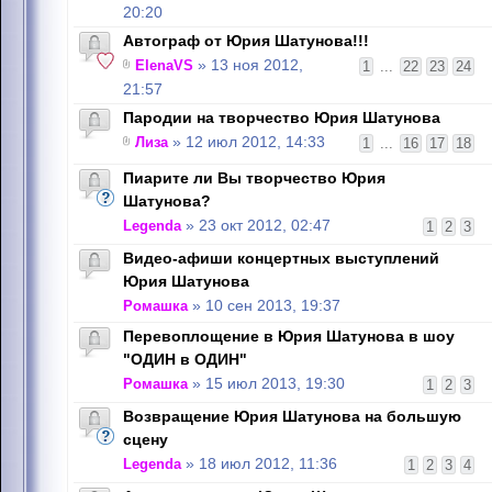
20:20
Автограф от Юрия Шатунова!!!
ElenaVS
» 13 ноя 2012,
1
...
22
23
24
21:57
Пародии на творчество Юрия Шатунова
Лиза
» 12 июл 2012, 14:33
1
...
16
17
18
Пиарите ли Вы творчество Юрия
Шатунова?
Legenda
» 23 окт 2012, 02:47
1
2
3
Видео-афиши концертных выступлений
Юрия Шатунова
Ромашка
» 10 сен 2013, 19:37
Перевоплощение в Юрия Шатунова в шоу
"ОДИН в ОДИН"
Ромашка
» 15 июл 2013, 19:30
1
2
3
Возвращение Юрия Шатунова на большую
сцену
Legenda
» 18 июл 2012, 11:36
1
2
3
4