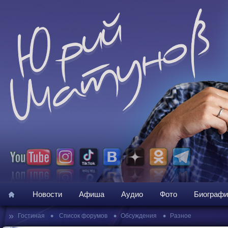
Новости
Афиша
Аудио
Фото
Биографи
»
•
•
•
Гостиная
Список форумов
Обсуждения
Разное