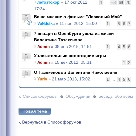
летоэтохор
» 17 окт 2012,
1
...
68
69
70
17:34
Ваше мнение о фильме "Ласковый Май"
VeNdetka
» 11 ноя 2012, 15:00
1
...
5
6
7
7 января в Оренбурге ушла из жизни
Валентина Тазекенова
Admin
» 08 янв 2015, 14:51
1
...
4
5
6
Увлекательные новогодние игры
Admin
» 15 дек 2012, 05:31
1
2
О Тазекеновой Валентине Николаевне
Yuriy
» 21 мар 2013, 15:02
1
...
4
5
6
»
Список форумов
Обсуждения
Беседы обо всем
Новая тема
Вернуться в Список форумов