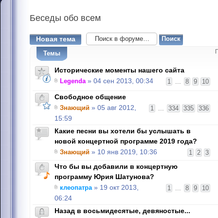
Беседы
обо всем
Новая тема
Темы
Исторические моменты нашего сайта
Legenda
» 04 сен 2013, 00:34
1
...
8
9
10
Свободное общение
Знающий
» 05 авг 2012,
1
...
334
335
336
15:59
Какие песни вы хотели бы услышать в
новой концертной программе 2019 года?
Знающий
» 10 янв 2019, 10:36
1
2
3
Что бы вы добавили в концертную
программу Юрия Шатунова?
клеопатра
» 19 окт 2013,
1
...
8
9
10
06:24
Назад в восьмидесятые, девяностые...