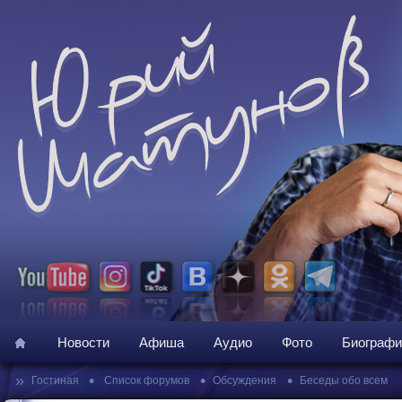
Новости
Афиша
Аудио
Фото
Биографи
»
•
•
•
Гостиная
Список форумов
Обсуждения
Беседы обо всем