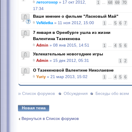
летоэтохор
» 17 окт 2012,
1
...
68
69
70
17:34
Ваше мнение о фильме "Ласковый Май"
VeNdetka
» 11 ноя 2012, 15:00
1
...
5
6
7
7 января в Оренбурге ушла из жизни
Валентина Тазекенова
Admin
» 08 янв 2015, 14:51
1
...
4
5
6
Увлекательные новогодние игры
Admin
» 15 дек 2012, 05:31
1
2
О Тазекеновой Валентине Николаевне
Yuriy
» 21 мар 2013, 15:02
1
...
4
5
6
»
Список форумов
Обсуждения
Беседы обо всем
Новая тема
Вернуться в Список форумов