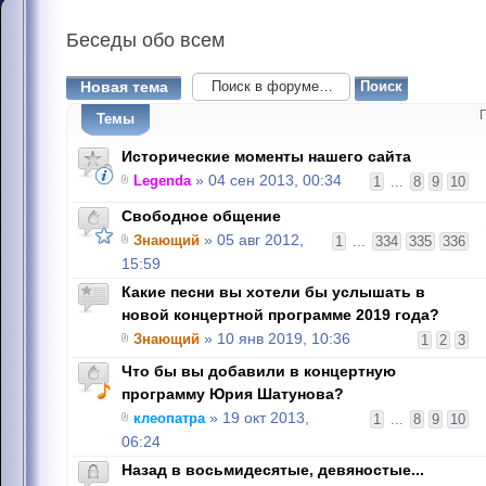
Беседы
обо всем
Новая тема
Темы
Исторические моменты нашего сайта
Legenda
» 04 сен 2013, 00:34
1
...
8
9
10
Свободное общение
Знающий
» 05 авг 2012,
1
...
334
335
336
15:59
Какие песни вы хотели бы услышать в
новой концертной программе 2019 года?
Знающий
» 10 янв 2019, 10:36
1
2
3
Что бы вы добавили в концертную
программу Юрия Шатунова?
клеопатра
» 19 окт 2013,
1
...
8
9
10
06:24
Назад в восьмидесятые, девяностые...