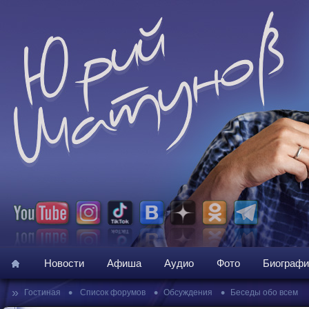
Новости
Афиша
Аудио
Фото
Биографи
»
•
•
•
Гостиная
Список форумов
Обсуждения
Беседы обо всем