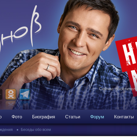
Сейчас посетителе
о
Фото
Биография
Статьи
Форум
Контакты
•
ждения
Беседы обо всем