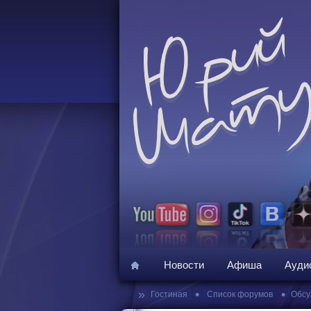
Новости
Афиша
Ауди
»
•
•
Гостиная
Список форумов
Обсу