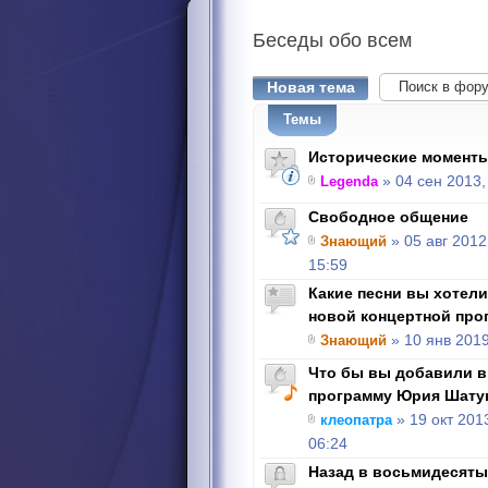
Беседы
обо всем
Новая тема
Темы
Исторические моменты
Legenda
» 04 сен 2013,
Свободное общение
Знающий
» 05 авг 2012
15:59
Какие песни вы хотел
новой концертной про
Знающий
» 10 янв 2019
Что бы вы добавили в
программу Юрия Шату
клеопатра
» 19 окт 201
06:24
Назад в восьмидесятые