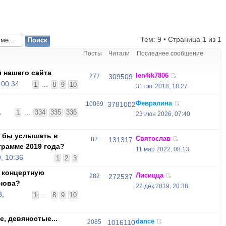
Тем: 9 • Страница
1
из
1
Посты
Читали
Последнее сообщение
 нашего сайта
len4ik7806
277
309509
 00:34
1
...
8
9
10
31 окт 2018, 18:27
Февралина
10069
3781002
,
1
...
334
335
336
23 июн 2026, 07:40
и бы услышать в
Святослав
82
131317
грамме 2019 года?
11 мар 2022, 08:13
, 10:36
1
2
3
 концертную
Лисицца
282
272537
нова?
22 дек 2019, 20:38
3,
1
...
8
9
10
, девяностые...
dance
2085
1016110