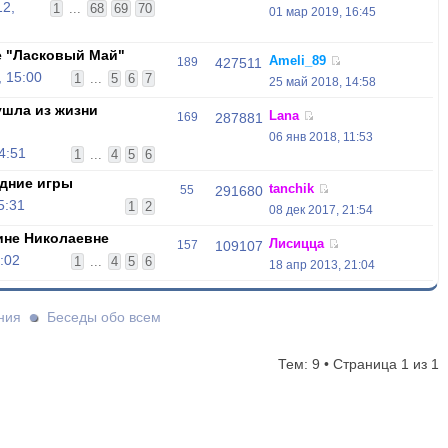
12,
1
...
68
69
70
01 мар 2019, 16:45
е "Ласковый Май"
Ameli_89
189
427511
, 15:00
1
...
5
6
7
25 май 2018, 14:58
ушла из жизни
Lana
169
287881
06 янв 2018, 11:53
4:51
1
...
4
5
6
дние игры
tanchik
55
291680
5:31
1
2
08 дек 2017, 21:54
ине Николаевне
Лисицца
157
109107
:02
1
...
4
5
6
18 апр 2013, 21:04
ния
Беседы обо всем
Тем: 9 • Страница
1
из
1