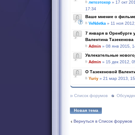
летоэтохор
» 17 окт 20
17:34
Ваше мнение о фильм
VeNdetka
» 11 ноя 2012
7 января в Оренбурге 
Валентина Тазекенова
Admin
» 08 янв 2015, 1
Увлекательные нового
Admin
» 15 дек 2012, 0
О Тазекеновой Валент
Yuriy
» 21 мар 2013, 15
»
Список форумов
Обсужде
Новая тема
Вернуться в Список форумов