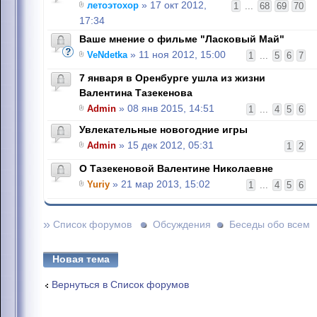
летоэтохор
» 17 окт 2012,
1
...
68
69
70
17:34
Ваше мнение о фильме "Ласковый Май"
VeNdetka
» 11 ноя 2012, 15:00
1
...
5
6
7
7 января в Оренбурге ушла из жизни
Валентина Тазекенова
Admin
» 08 янв 2015, 14:51
1
...
4
5
6
Увлекательные новогодние игры
Admin
» 15 дек 2012, 05:31
1
2
О Тазекеновой Валентине Николаевне
Yuriy
» 21 мар 2013, 15:02
1
...
4
5
6
»
Список форумов
Обсуждения
Беседы обо всем
Новая тема
Вернуться в Список форумов