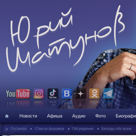
Новости
Афиша
Аудио
Фото
Биографи
»
•
•
•
Гостиная
Список форумов
Обсуждения
Беседы обо всем