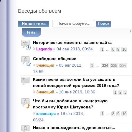
Беседы
обо всем
Новая тема
Темы
Исторические моменты нашего сайта
Legenda
» 04 сен 2013, 00:34
1
...
8
9
10
Свободное общение
Знающий
» 05 авг 2012,
1
...
334
335
336
15:59
Какие песни вы хотели бы услышать в
новой концертной программе 2019 года?
Знающий
» 10 янв 2019, 10:36
1
2
3
Что бы вы добавили в концертную
программу Юрия Шатунова?
клеопатра
» 19 окт 2013,
1
...
8
9
10
06:24
Назад в восьмидесятые, девяностые...