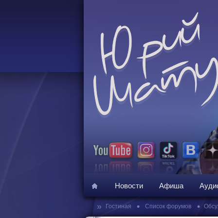
Новости
Афиша
Ауди
»
•
•
Гостиная
Список форумов
Обсу