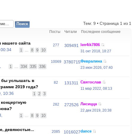
Тем: 9 • Страница
1
из
1
Посты
Читали
Последнее сообщение
 нашего сайта
len4ik7806
277
309491
 00:34
1
...
8
9
10
31 окт 2018, 18:27
Февралина
10069
3780715
,
1
...
334
335
336
23 июн 2026, 07:40
и бы услышать в
Святослав
82
131311
грамме 2019 года?
11 мар 2022, 08:13
, 10:36
1
2
3
 концертную
Лисицца
282
272526
нова?
22 дек 2019, 20:38
3,
1
...
8
9
10
, девяностые...
dance
2085
1016027