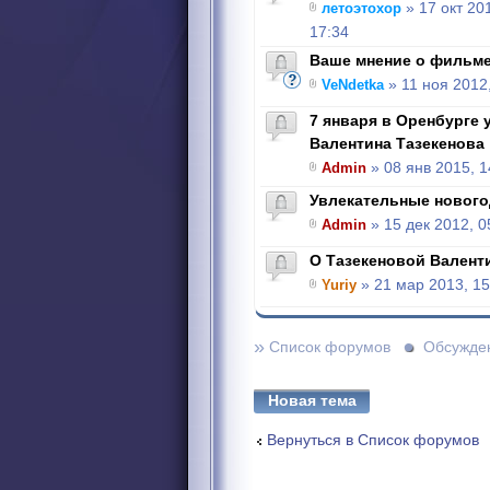
летоэтохор
» 17 окт 20
17:34
Ваше мнение о фильм
VeNdetka
» 11 ноя 2012
7 января в Оренбурге 
Валентина Тазекенова
Admin
» 08 янв 2015, 1
Увлекательные нового
Admin
» 15 дек 2012, 0
О Тазекеновой Валент
Yuriy
» 21 мар 2013, 15
»
Список форумов
Обсужде
Новая тема
Вернуться в Список форумов