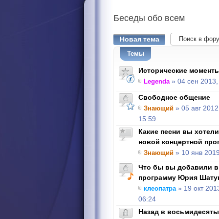
Беседы
обо всем
Новая тема
Темы
Исторические моменты
Legenda
» 04 сен 2013,
Свободное общение
Знающий
» 05 авг 2012
15:59
Какие песни вы хотел
новой концертной про
Знающий
» 10 янв 2019
Что бы вы добавили в
программу Юрия Шату
клеопатра
» 19 окт 201
06:24
Назад в восьмидесятые