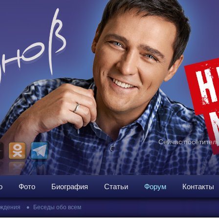
Сейчас посетителе
о
Фото
Биография
Статьи
Форум
Контакты
•
ждения
Беседы обо всем