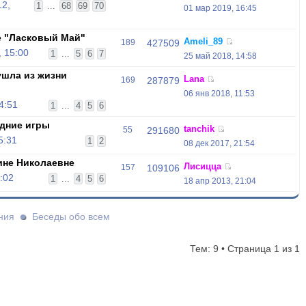
12,
1
...
68
69
70
01 мар 2019, 16:45
е "Ласковый Май"
Ameli_89
189
427509
, 15:00
1
...
5
6
7
25 май 2018, 14:58
ушла из жизни
Lana
169
287879
06 янв 2018, 11:53
4:51
1
...
4
5
6
дние игры
tanchik
55
291680
5:31
1
2
08 дек 2017, 21:54
ине Николаевне
Лисицца
157
109106
:02
1
...
4
5
6
18 апр 2013, 21:04
ния
Беседы обо всем
Тем: 9 • Страница
1
из
1