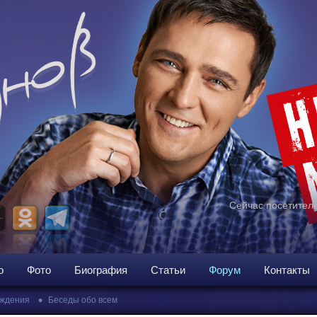
Сейчас посетителе
о
Фото
Биография
Статьи
Форум
Контакты
•
ждения
Беседы обо всем