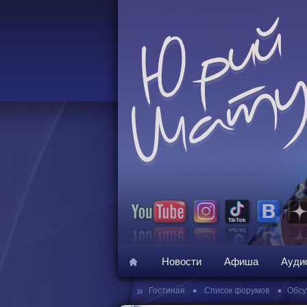
Новости
Афиша
Ауди
»
•
•
Гостиная
Список форумов
Обсу