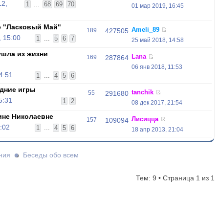
12,
1
...
68
69
70
01 мар 2019, 16:45
е "Ласковый Май"
Ameli_89
189
427505
, 15:00
1
...
5
6
7
25 май 2018, 14:58
ушла из жизни
Lana
169
287864
06 янв 2018, 11:53
4:51
1
...
4
5
6
дние игры
tanchik
55
291680
5:31
1
2
08 дек 2017, 21:54
ине Николаевне
Лисицца
157
109094
:02
1
...
4
5
6
18 апр 2013, 21:04
ния
Беседы обо всем
Тем: 9 • Страница
1
из
1