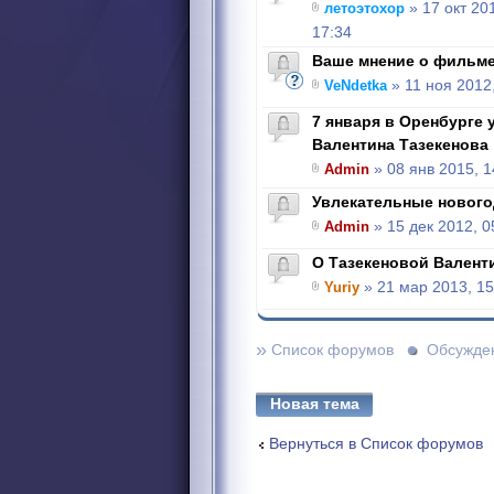
летоэтохор
» 17 окт 20
17:34
Ваше мнение о фильм
VeNdetka
» 11 ноя 2012
7 января в Оренбурге 
Валентина Тазекенова
Admin
» 08 янв 2015, 1
Увлекательные нового
Admin
» 15 дек 2012, 0
О Тазекеновой Валент
Yuriy
» 21 мар 2013, 15
»
Список форумов
Обсужде
Новая тема
Вернуться в Список форумов