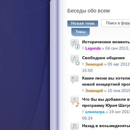
Беседы
обо всем
Новая тема
Темы
Исторические моменты
Legenda
» 04 сен 2013,
Свободное общение
Знающий
» 05 авг 2012
15:59
Какие песни вы хотел
новой концертной про
Знающий
» 10 янв 2019
Что бы вы добавили в
программу Юрия Шату
клеопатра
» 19 окт 201
06:24
Назад в восьмидесятые