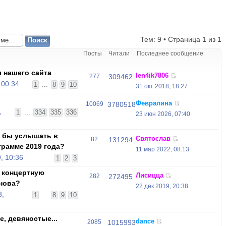
Тем: 9 • Страница
1
из
1
Посты
Читали
Последнее сообщение
 нашего сайта
len4ik7806
277
309462
 00:34
1
...
8
9
10
31 окт 2018, 18:27
Февралина
10069
3780518
,
1
...
334
335
336
23 июн 2026, 07:40
и бы услышать в
Святослав
82
131294
грамме 2019 года?
11 мар 2022, 08:13
, 10:36
1
2
3
 концертную
Лисицца
282
272495
нова?
22 дек 2019, 20:38
3,
1
...
8
9
10
, девяностые...
dance
2085
1015993