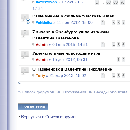
летоэтохор
» 17 окт 2012,
1
...
68
69
70
17:34
Ваше мнение о фильме "Ласковый Май"
VeNdetka
» 11 ноя 2012, 15:00
1
...
5
6
7
7 января в Оренбурге ушла из жизни
Валентина Тазекенова
Admin
» 08 янв 2015, 14:51
1
...
4
5
6
Увлекательные новогодние игры
Admin
» 15 дек 2012, 05:31
1
2
О Тазекеновой Валентине Николаевне
Yuriy
» 21 мар 2013, 15:02
1
...
4
5
6
»
Список форумов
Обсуждения
Беседы обо всем
Новая тема
Вернуться в Список форумов