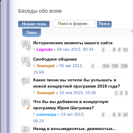
Беседы
обо всем
Новая тема
Темы
Исторические моменты нашего сайта
Legenda
» 04 сен 2013, 00:34
1
...
8
9
10
Свободное общение
Знающий
» 05 авг 2012,
1
...
334
335
336
15:59
Какие песни вы хотели бы услышать в
новой концертной программе 2019 года?
Знающий
» 10 янв 2019, 10:36
1
2
3
Что бы вы добавили в концертную
программу Юрия Шатунова?
клеопатра
» 19 окт 2013,
1
...
8
9
10
06:24
Назад в восьмидесятые, девяностые...