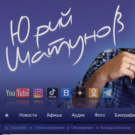
Новости
Афиша
Аудио
Фото
Биографи
»
•
•
•
Гостиная
Список форумов
Обсуждения
Беседы обо всем