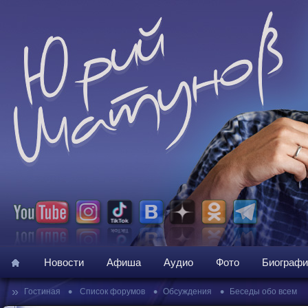
Новости
Афиша
Аудио
Фото
Биографи
»
•
•
•
Гостиная
Список форумов
Обсуждения
Беседы обо всем