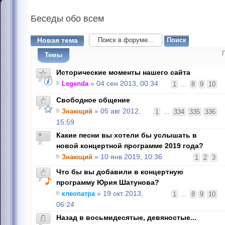
Беседы
обо всем
Новая тема
Темы
Исторические моменты нашего сайта
Legenda
» 04 сен 2013, 00:34
1
...
8
9
10
Свободное общение
Знающий
» 05 авг 2012,
1
...
334
335
336
15:59
Какие песни вы хотели бы услышать в
новой концертной программе 2019 года?
Знающий
» 10 янв 2019, 10:36
1
2
3
Что бы вы добавили в концертную
программу Юрия Шатунова?
клеопатра
» 19 окт 2013,
1
...
8
9
10
06:24
Назад в восьмидесятые, девяностые...