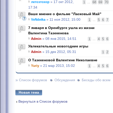
летоэтохор
» 17 окт 2012,
1
...
68
69
70
17:34
Ваше мнение о фильме "Ласковый Май"
VeNdetka
» 11 ноя 2012, 15:00
1
...
5
6
7
7 января в Оренбурге ушла из жизни
Валентина Тазекенова
Admin
» 08 янв 2015, 14:51
1
...
4
5
6
Увлекательные новогодние игры
Admin
» 15 дек 2012, 05:31
1
2
О Тазекеновой Валентине Николаевне
Yuriy
» 21 мар 2013, 15:02
1
...
4
5
6
»
Список форумов
Обсуждения
Беседы обо всем
Новая тема
Вернуться в Список форумов