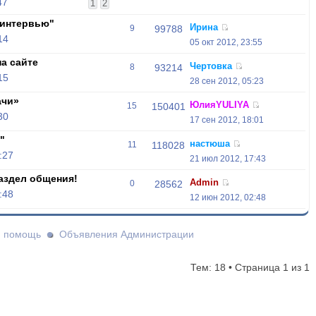
47
1
2
-интервью"
Ирина
9
99788
14
05 окт 2012, 23:55
а сайте
Чертовка
8
93214
15
28 сен 2012, 05:23
ачи»
ЮлияYULIYA
15
150401
30
17 сен 2012, 18:01
"
настюша
11
118028
:27
21 июл 2012, 17:43
аздел общения!
Admin
0
28562
:48
12 июн 2012, 02:48
и помощь
Объявления Администрации
Тем: 18 • Страница
1
из
1