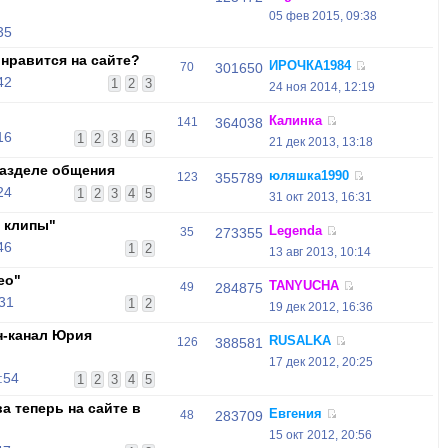
05 фев 2015, 09:38
35
нравится на сайте?
ИРОЧКА1984
70
301650
42
1
2
3
24 ноя 2014, 12:19
Калинка
141
364038
16
1
2
3
4
5
21 дек 2013, 13:18
азделе общения
юляшка1990
123
355789
24
1
2
3
4
5
31 окт 2013, 16:31
 клипы"
Legenda
35
273355
46
1
2
13 авг 2013, 10:14
ео"
TANYUCHA
49
284875
:31
1
2
19 дек 2012, 16:36
н-канал Юрия
RUSALKA
126
388581
17 дек 2012, 20:25
:54
1
2
3
4
5
 теперь на сайте в
Евгения
48
283709
15 окт 2012, 20:56