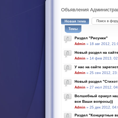
Объявления
Администра
Новая тема
Темы
Раздел "Рисунки"
Admin
» 18 авг 2012, 21:
Новый раздел на сайте
Admin
» 14 фев 2013, 02
У нас на сайте зарегис
Admin
» 25 сен 2012, 23
Новый раздел "Стихот
Admin
» 27 июл 2012, 04
Волшебный оракул наш
все Ваши вопросы))
Admin
» 25 дек 2012, 04
Раздел "Концертные 