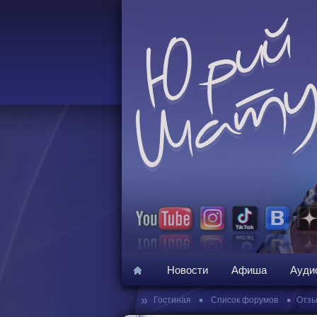
Новости
Афиша
Ауди
»
•
•
Гостиная
Список форумов
Отзы