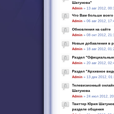
Шатунова"
Admin
» 13 авг 2012, 00:
Что Вам больше всего 
Admin
» 06 авг 2012, 17:
Обновления на сайте
Admin
» 08 окт 2012, 21:
Новые добавления в р
Admin
» 18 авг 2012, 01:
Раздел "Официальные
Admin
» 20 авг 2012, 02:
Раздел "Архивное вид
Admin
» 13 дек 2012, 01
Телевизионный онлай
Шатунова
Admin
» 24 июл 2012, 20
Твиттер Юрия Шатунова
разделе общения