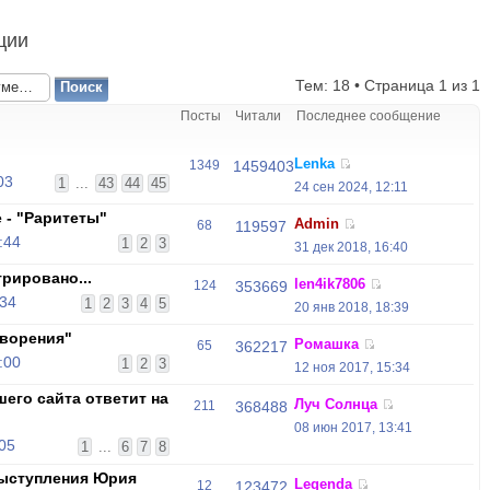
ции
Тем: 18 • Страница
1
из
1
Посты
Читали
Последнее сообщение
Lenka
1349
1459403
03
1
...
43
44
45
24 сен 2024, 12:11
 - "Раритеты"
Admin
68
119597
:44
1
2
3
31 дек 2018, 16:40
трировано...
len4ik7806
124
353669
:34
1
2
3
4
5
20 янв 2018, 18:39
ворения"
Ромашка
65
362217
:00
1
2
3
12 ноя 2017, 15:34
его сайта ответит на
Луч Солнца
211
368488
08 июн 2017, 13:41
:05
1
...
6
7
8
выступления Юрия
Legenda
12
123472