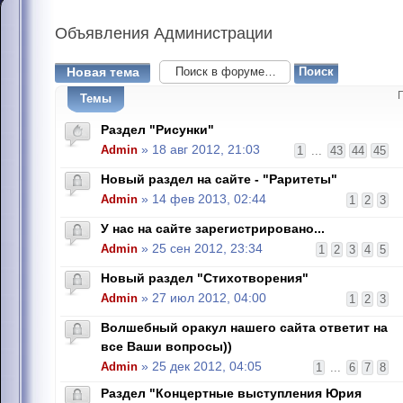
Объявления
Администрации
Новая тема
Темы
Раздел "Рисунки"
Admin
» 18 авг 2012, 21:03
1
...
43
44
45
Новый раздел на сайте - "Раритеты"
Admin
» 14 фев 2013, 02:44
1
2
3
У нас на сайте зарегистрировано...
Admin
» 25 сен 2012, 23:34
1
2
3
4
5
Новый раздел "Стихотворения"
Admin
» 27 июл 2012, 04:00
1
2
3
Волшебный оракул нашего сайта ответит на
все Ваши вопросы))
Admin
» 25 дек 2012, 04:05
1
...
6
7
8
Раздел "Концертные выступления Юрия