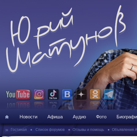
Новости
Афиша
Аудио
Фото
Биографи
»
•
•
•
Гостиная
Список форумов
Отзывы и помощь
Объявления 