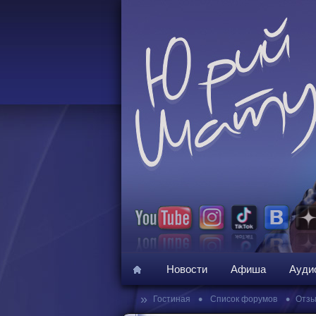
Новости
Афиша
Ауди
»
•
•
Гостиная
Список форумов
Отзы