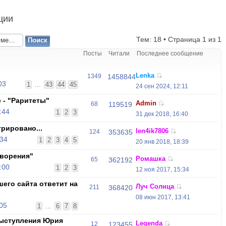
ции
Тем: 18 • Страница
1
из
1
Посты
Читали
Последнее сообщение
Lenka
1349
1458844
03
1
...
43
44
45
24 сен 2024, 12:11
 - "Раритеты"
Admin
68
119519
:44
1
2
3
31 дек 2018, 16:40
трировано...
len4ik7806
124
353635
:34
1
2
3
4
5
20 янв 2018, 18:39
ворения"
Ромашка
65
362192
:00
1
2
3
12 ноя 2017, 15:34
его сайта ответит на
Луч Солнца
211
368420
08 июн 2017, 13:41
:05
1
...
6
7
8
выступления Юрия
Legenda
12
123455