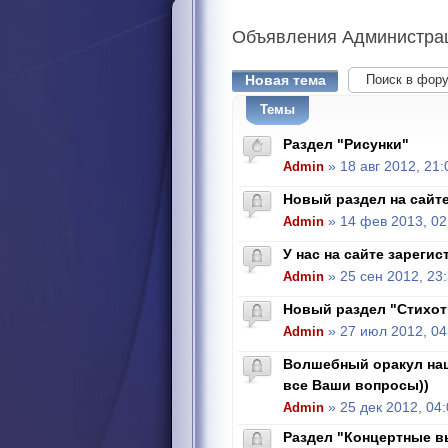
Объявления
Администра
Новая тема
Темы
Раздел "Рисунки"
Admin
» 18 авг 2012, 21:
Новый раздел на сайте
Admin
» 14 фев 2013, 02
У нас на сайте зарегис
Admin
» 25 сен 2012, 23
Новый раздел "Стихот
Admin
» 27 июл 2012, 04
Волшебный оракул наш
все Ваши вопросы))
Admin
» 25 дек 2012, 04
Раздел "Концертные 