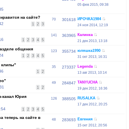
05 фев 2015, 09:38
35
нравится на сайте?
ИРОЧКА1984
70
301618
42
1
2
3
24 ноя 2014, 12:19
Калинка
141
363965
16
1
2
3
4
5
21 дек 2013, 13:18
азделе общения
юляшка1990
123
355734
24
1
2
3
4
5
31 окт 2013, 16:31
 клипы"
Legenda
35
273337
46
1
2
13 авг 2013, 10:14
ео"
TANYUCHA
49
284847
:31
1
2
19 дек 2012, 16:36
н-канал Юрия
RUSALKA
126
388505
17 дек 2012, 20:25
:54
1
2
3
4
5
 теперь на сайте в
Евгения
48
283693
15 окт 2012, 20:56