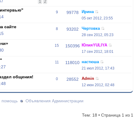
47
1
2
-интервью"
Ирина
9
99778
14
05 окт 2012, 23:55
а сайте
Чертовка
8
93202
15
28 сен 2012, 05:23
ачи»
ЮлияYULIYA
15
150396
30
17 сен 2012, 18:01
"
настюша
11
118010
:27
21 июл 2012, 17:43
аздел общения!
Admin
0
28552
:48
12 июн 2012, 02:48
и помощь
Объявления Администрации
Тем: 18 • Страница
1
из
1