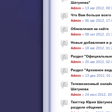
Шатунова"
Admin
» 13 авг 2012, 00:
Что Вам больше всего 
Admin
» 06 авг 2012, 17:
Обновления на сайте
Admin
» 08 окт 2012, 21:
Новые добавления в р
Admin
» 18 авг 2012, 01:
Раздел "Официальные
Admin
» 20 авг 2012, 02:
Раздел "Архивное вид
Admin
» 13 дек 2012, 01
Телевизионный онлай
Шатунова
Admin
» 24 июл 2012, 20
Твиттер Юрия Шатунова
разделе общения