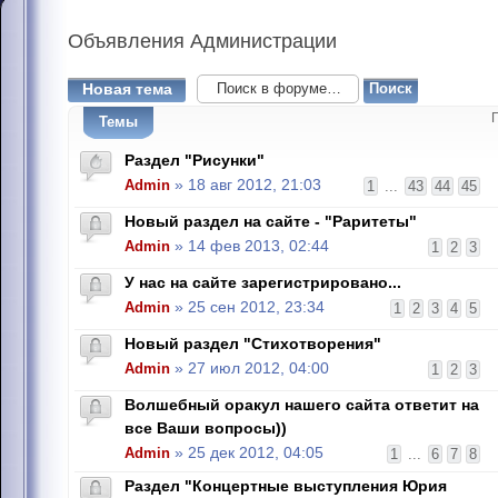
Объявления
Администрации
Новая тема
Темы
Раздел "Рисунки"
Admin
» 18 авг 2012, 21:03
1
...
43
44
45
Новый раздел на сайте - "Раритеты"
Admin
» 14 фев 2013, 02:44
1
2
3
У нас на сайте зарегистрировано...
Admin
» 25 сен 2012, 23:34
1
2
3
4
5
Новый раздел "Стихотворения"
Admin
» 27 июл 2012, 04:00
1
2
3
Волшебный оракул нашего сайта ответит на
все Ваши вопросы))
Admin
» 25 дек 2012, 04:05
1
...
6
7
8
Раздел "Концертные выступления Юрия