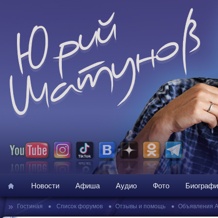
Новости
Афиша
Аудио
Фото
Биографи
»
•
•
•
Гостиная
Список форумов
Отзывы и помощь
Объявления 