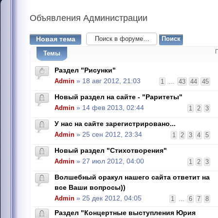
Объявления
Администрации
Новая тема
Темы
Раздел "Рисунки"
Admin
» 18 авг 2012, 21:03
1
...
43
44
45
Новый раздел на сайте - "Раритеты"
Admin
» 14 фев 2013, 02:44
1
2
3
У нас на сайте зарегистрировано...
Admin
» 25 сен 2012, 23:34
1
2
3
4
5
Новый раздел "Стихотворения"
Admin
» 27 июл 2012, 04:00
1
2
3
Волшебный оракул нашего сайта ответит на
все Ваши вопросы))
Admin
» 25 дек 2012, 04:05
1
...
6
7
8
Раздел "Концертные выступления Юрия