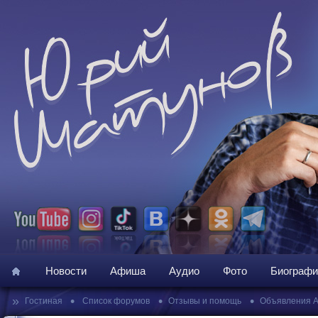
Новости
Афиша
Аудио
Фото
Биографи
»
•
•
•
Гостиная
Список форумов
Отзывы и помощь
Объявления 