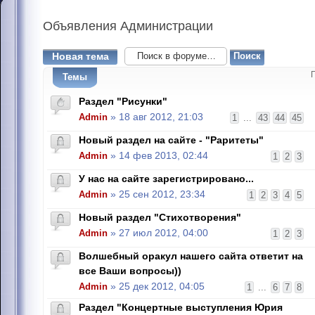
Объявления
Администрации
Новая тема
Темы
Раздел "Рисунки"
Admin
» 18 авг 2012, 21:03
1
...
43
44
45
Новый раздел на сайте - "Раритеты"
Admin
» 14 фев 2013, 02:44
1
2
3
У нас на сайте зарегистрировано...
Admin
» 25 сен 2012, 23:34
1
2
3
4
5
Новый раздел "Стихотворения"
Admin
» 27 июл 2012, 04:00
1
2
3
Волшебный оракул нашего сайта ответит на
все Ваши вопросы))
Admin
» 25 дек 2012, 04:05
1
...
6
7
8
Раздел "Концертные выступления Юрия