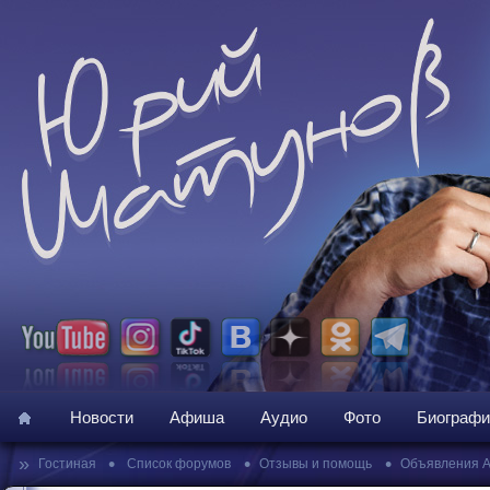
Новости
Афиша
Аудио
Фото
Биографи
»
•
•
•
Гостиная
Список форумов
Отзывы и помощь
Объявления 