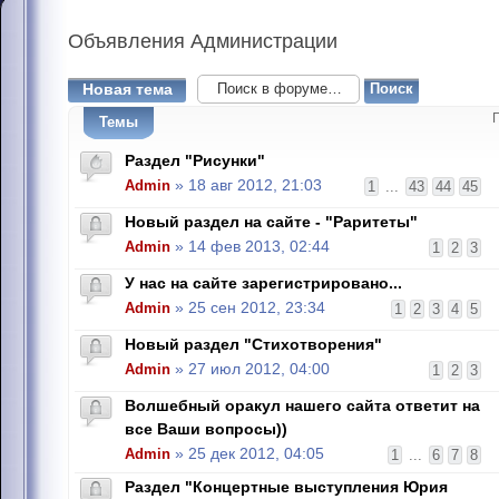
Объявления
Администрации
Новая тема
Темы
Раздел "Рисунки"
Admin
» 18 авг 2012, 21:03
1
...
43
44
45
Новый раздел на сайте - "Раритеты"
Admin
» 14 фев 2013, 02:44
1
2
3
У нас на сайте зарегистрировано...
Admin
» 25 сен 2012, 23:34
1
2
3
4
5
Новый раздел "Стихотворения"
Admin
» 27 июл 2012, 04:00
1
2
3
Волшебный оракул нашего сайта ответит на
все Ваши вопросы))
Admin
» 25 дек 2012, 04:05
1
...
6
7
8
Раздел "Концертные выступления Юрия