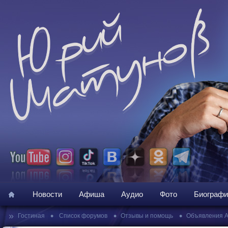
Новости
Афиша
Аудио
Фото
Биографи
»
•
•
•
Гостиная
Список форумов
Отзывы и помощь
Объявления 