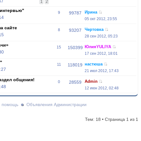
47
1
2
-интервью"
Ирина
9
99787
14
05 окт 2012, 23:55
а сайте
Чертовка
8
93207
15
28 сен 2012, 05:23
ачи»
ЮлияYULIYA
15
150399
30
17 сен 2012, 18:01
"
настюша
11
118019
:27
21 июл 2012, 17:43
аздел общения!
Admin
0
28559
:48
12 июн 2012, 02:48
и помощь
Объявления Администрации
Тем: 18 • Страница
1
из
1