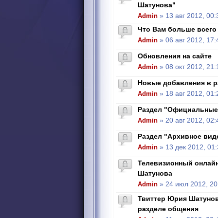
Шатунова"
Admin
» 13 авг 2012, 00:
Что Вам больше всего 
Admin
» 06 авг 2012, 17:
Обновления на сайте
Admin
» 08 окт 2012, 21:
Новые добавления в р
Admin
» 18 авг 2012, 01:
Раздел "Официальные
Admin
» 20 авг 2012, 02:
Раздел "Архивное вид
Admin
» 13 дек 2012, 01
Телевизионный онлай
Шатунова
Admin
» 24 июл 2012, 20
Твиттер Юрия Шатунова
разделе общения