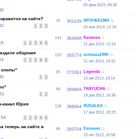
05 фев 2015, 09:38
35
нравится на сайте?
ИРОЧКА1984
70
301639
42
1
2
3
24 ноя 2014, 12:19
Калинка
141
364008
16
1
2
3
4
5
21 дек 2013, 13:18
азделе общения
юляшка1990
123
355774
24
1
2
3
4
5
31 окт 2013, 16:31
 клипы"
Legenda
35
273351
46
1
2
13 авг 2013, 10:14
ео"
TANYUCHA
49
284869
:31
1
2
19 дек 2012, 16:36
н-канал Юрия
RUSALKA
126
388564
17 дек 2012, 20:25
:54
1
2
3
4
5
 теперь на сайте в
Евгения
48
283704
15 окт 2012, 20:56