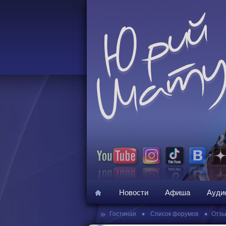
Новости
Афиша
Ауди
»
•
•
Гостиная
Список форумов
Отзы