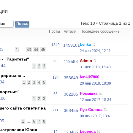
ции
Тем: 18 • Страница
1
из
1
Посты
Читали
Последнее сообщение
Lenka
1349
1459181
03
1
...
43
44
45
24 сен 2024, 12:11
 - "Раритеты"
Admin
68
119583
:44
1
2
3
31 дек 2018, 16:40
трировано...
len4ik7806
124
353649
:34
1
2
3
4
5
20 янв 2018, 18:39
ворения"
Ромашка
65
362205
:00
1
2
3
12 ноя 2017, 15:34
его сайта ответит на
Луч Солнца
211
368455
08 июн 2017, 13:41
:05
1
...
6
7
8
выступления Юрия
Legenda
12
123465