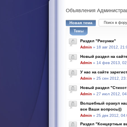
Объявления
Администра
Новая тема
Темы
Раздел "Рисунки"
Admin
» 18 авг 2012, 21:
Новый раздел на сайте
Admin
» 14 фев 2013, 02
У нас на сайте зарегис
Admin
» 25 сен 2012, 23
Новый раздел "Стихот
Admin
» 27 июл 2012, 04
Волшебный оракул наш
все Ваши вопросы))
Admin
» 25 дек 2012, 04
Раздел "Концертные 