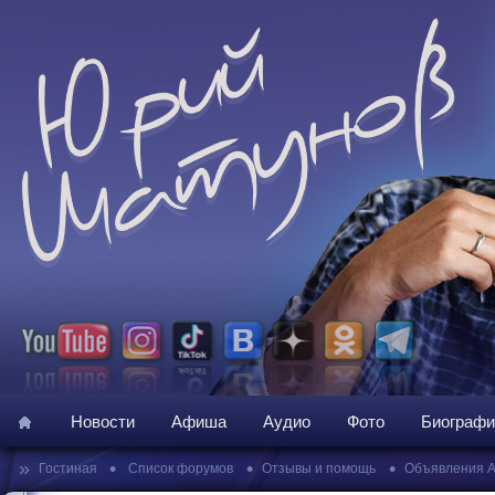
Новости
Афиша
Аудио
Фото
Биографи
»
•
•
•
Гостиная
Список форумов
Отзывы и помощь
Объявления 