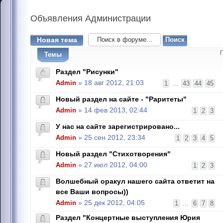
Объявления
Администрации
Новая тема
Темы
Раздел "Рисунки"
Admin
» 18 авг 2012, 21:03
1
...
43
44
45
Новый раздел на сайте - "Раритеты"
Admin
» 14 фев 2013, 02:44
1
2
3
У нас на сайте зарегистрировано...
Admin
» 25 сен 2012, 23:34
1
2
3
4
5
Новый раздел "Стихотворения"
Admin
» 27 июл 2012, 04:00
1
2
3
Волшебный оракул нашего сайта ответит на
все Ваши вопросы))
Admin
» 25 дек 2012, 04:05
1
...
6
7
8
Раздел "Концертные выступления Юрия