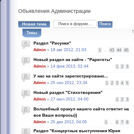
Объявления
Администрации
Новая тема
Темы
Раздел "Рисунки"
Admin
» 18 авг 2012, 21:03
1
...
43
44
45
Новый раздел на сайте - "Раритеты"
Admin
» 14 фев 2013, 02:44
1
2
3
У нас на сайте зарегистрировано...
Admin
» 25 сен 2012, 23:34
1
2
3
4
5
Новый раздел "Стихотворения"
Admin
» 27 июл 2012, 04:00
1
2
3
Волшебный оракул нашего сайта ответит на
все Ваши вопросы))
Admin
» 25 дек 2012, 04:05
1
...
6
7
8
Раздел "Концертные выступления Юрия