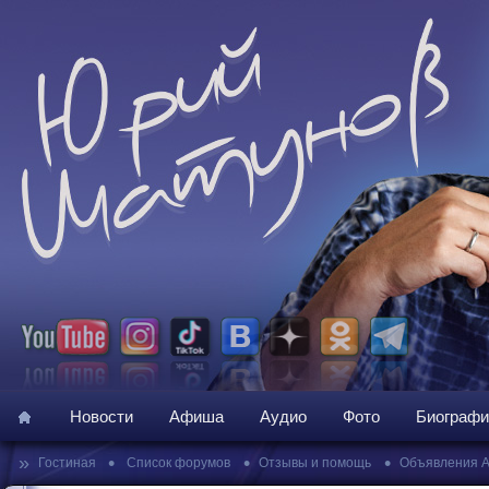
Новости
Афиша
Аудио
Фото
Биографи
»
•
•
•
Гостиная
Список форумов
Отзывы и помощь
Объявления 