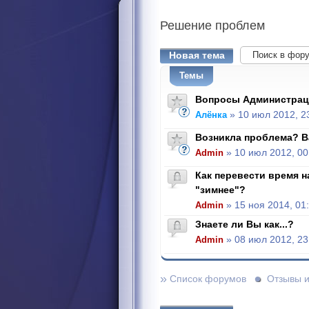
Решение
проблем
Новая тема
Темы
Вопросы Администрац
Алёнка
» 10 июл 2012, 2
Возникла проблема? В
Admin
» 10 июл 2012, 00
Как перевести время н
"зимнее"?
Admin
» 15 ноя 2014, 01
Знаете ли Вы как...?
Admin
» 08 июл 2012, 23
»
Список форумов
Отзывы 