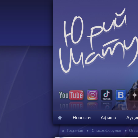
Новости
Афиша
Ауди
»
•
•
Гостиная
Список форумов
Отзы