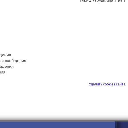
Тем: 4 • Страница
1
из
1
бщения
вои сообщения
общения
ния
Удалить cookies сайта