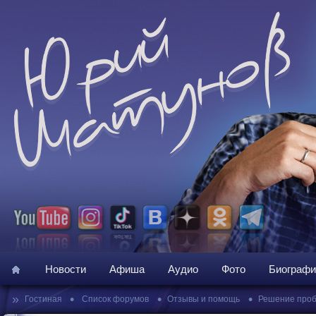
Новости
Афиша
Аудио
Фото
Биографи
»
•
•
•
Гостиная
Список форумов
Отзывы и помощь
Решение про