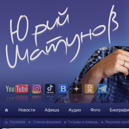
Новости
Афиша
Аудио
Фото
Биографи
»
•
•
•
Гостиная
Список форумов
Отзывы и помощь
Решение про