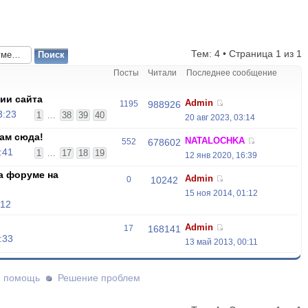
Тем: 4 • Страница
1
из
1
Посты
Читали
Последнее сообщение
ии сайта
Admin
1195
988926
3:23
1
...
38
39
40
20 авг 2023, 03:14
ам сюда!
NATALOCHKA
552
678602
:41
1
...
17
18
19
12 янв 2020, 16:39
а форуме на
Admin
0
10242
15 ноя 2014, 01:12
:12
Admin
17
168141
:33
13 май 2013, 00:11
и помощь
Решение проблем