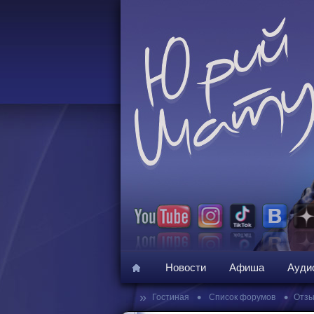
Новости
Афиша
Ауди
»
•
•
Гостиная
Список форумов
Отзы