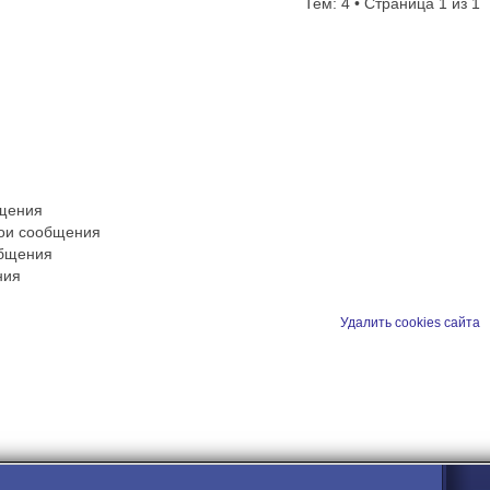
Тем: 4 • Страница
1
из
1
бщения
вои сообщения
общения
ния
Удалить cookies сайта