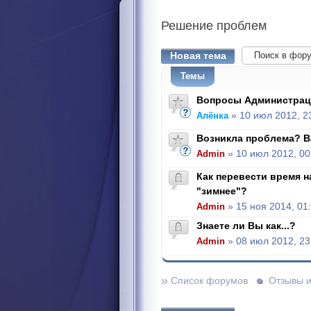
Решение
проблем
Новая тема
Темы
Вопросы Администрац
Алёнка
» 10 июл 2012, 2
Возникла проблема? В
Admin
» 10 июл 2012, 00
Как перевести время н
"зимнее"?
Admin
» 15 ноя 2014, 01
Знаете ли Вы как...?
Admin
» 08 июл 2012, 23
»
Список форумов
Отзывы 