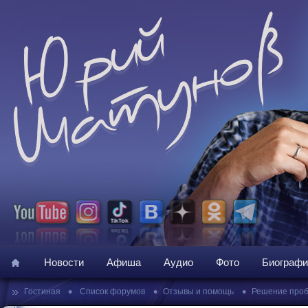
Новости
Афиша
Аудио
Фото
Биографи
»
•
•
•
Гостиная
Список форумов
Отзывы и помощь
Решение про