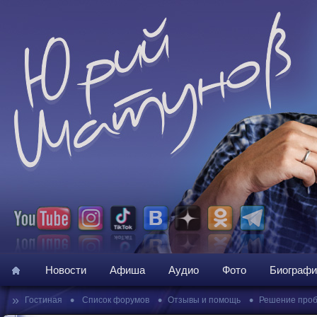
Новости
Афиша
Аудио
Фото
Биографи
»
•
•
•
Гостиная
Список форумов
Отзывы и помощь
Решение про