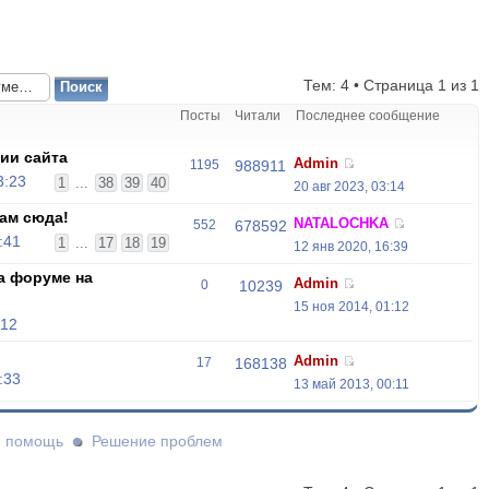
Тем: 4 • Страница
1
из
1
Посты
Читали
Последнее сообщение
ии сайта
Admin
1195
988911
3:23
1
...
38
39
40
20 авг 2023, 03:14
ам сюда!
NATALOCHKA
552
678592
:41
1
...
17
18
19
12 янв 2020, 16:39
а форуме на
Admin
0
10239
15 ноя 2014, 01:12
:12
Admin
17
168138
:33
13 май 2013, 00:11
и помощь
Решение проблем