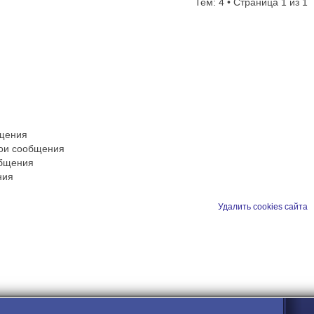
Тем: 4 • Страница
1
из
1
бщения
вои сообщения
общения
ния
Удалить cookies сайта