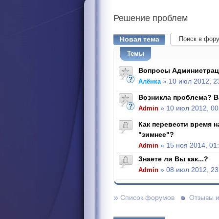
Решение
проблем
Новая тема
Темы
Вопросы Администрац
Алёнка
» 10 июл 2012, 2
Возникла проблема? В
Admin
» 10 июл 2012, 00
Как перевести время н
"зимнее"?
Admin
» 15 ноя 2014, 01
Знаете ли Вы как...?
Admin
» 08 июл 2012, 23
»
Список форумов
Отзывы 