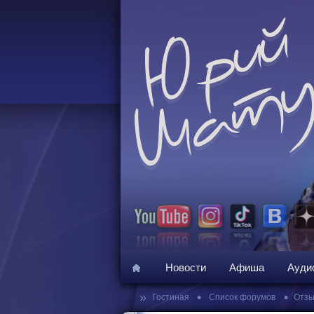
Новости
Афиша
Ауди
»
•
•
Гостиная
Список форумов
Отзы