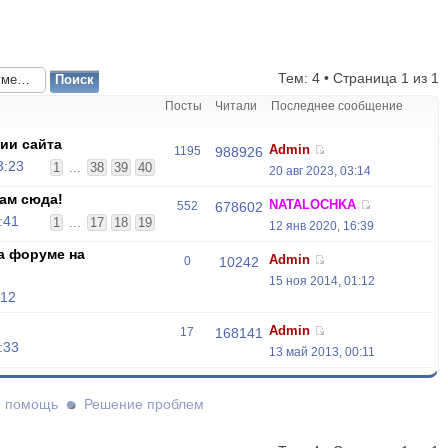
Тем: 4 • Страница
1
из
1
Посты
Читали
Последнее сообщение
ии сайта
Admin
1195
988926
3:23
1
...
38
39
40
20 авг 2023, 03:14
ам сюда!
NATALOCHKA
552
678602
:41
1
...
17
18
19
12 янв 2020, 16:39
а форуме на
Admin
0
10242
15 ноя 2014, 01:12
:12
Admin
17
168141
:33
13 май 2013, 00:11
и помощь
Решение проблем