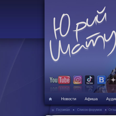
Новости
Афиша
Ауди
»
•
•
Гостиная
Список форумов
Отзы