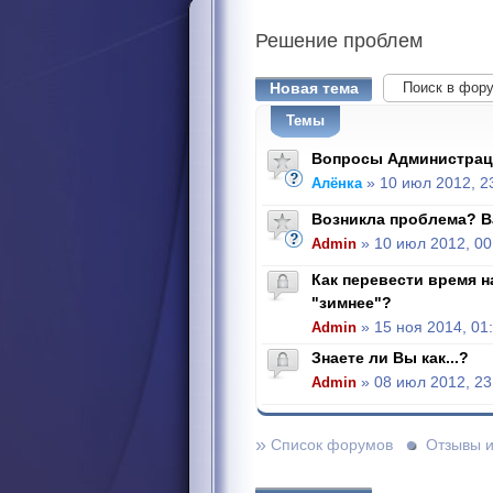
Решение
проблем
Новая тема
Темы
Вопросы Администрац
Алёнка
» 10 июл 2012, 2
Возникла проблема? В
Admin
» 10 июл 2012, 00
Как перевести время н
"зимнее"?
Admin
» 15 ноя 2014, 01
Знаете ли Вы как...?
Admin
» 08 июл 2012, 23
»
Список форумов
Отзывы 