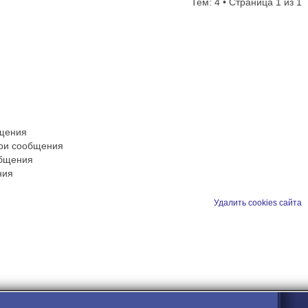
Тем: 4 • Страница
1
из
1
бщения
вои сообщения
общения
ния
Удалить cookies сайта